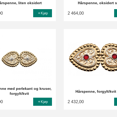
årspenne, liten oksidert
Hårspenne, oksidert 
00
2 464,00
Kjøp
nne med perlekant og kruser,
Hårspenne, forgylt/kvit
forgylt/kvit
00
2 432,00
Kjøp