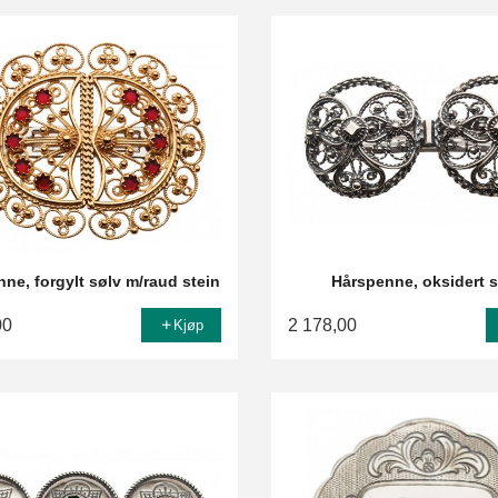
ne, forgylt sølv m/raud stein
Hårspenne, oksidert 
00
2 178,00
Kjøp