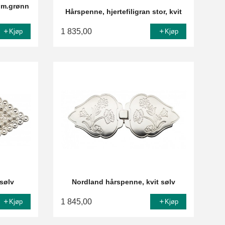
t m.grønn
Hårspenne, hjertefiligran stor, kvit
1 835,00
Kjøp
Kjøp
sølv
Nordland hårspenne, kvit sølv
1 845,00
Kjøp
Kjøp