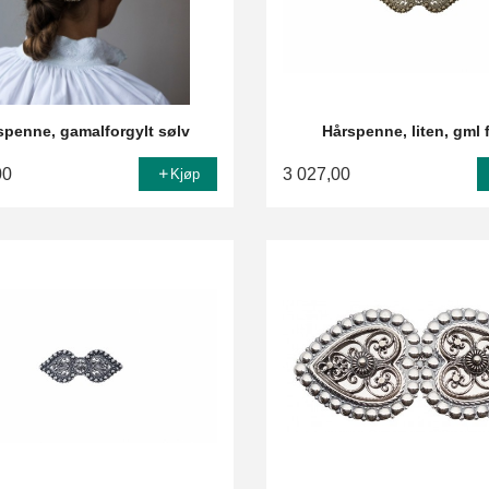
spenne, gamalforgylt sølv
Hårspenne, liten, gml 
00
3 027,00
Kjøp