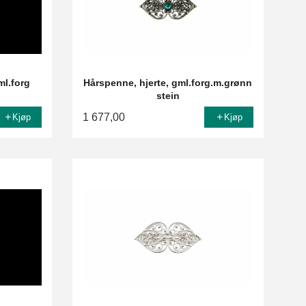
ml.forg
Hårspenne, hjerte, gml.forg.m.grønn
stein
1 677,00
Kjøp
Kjøp