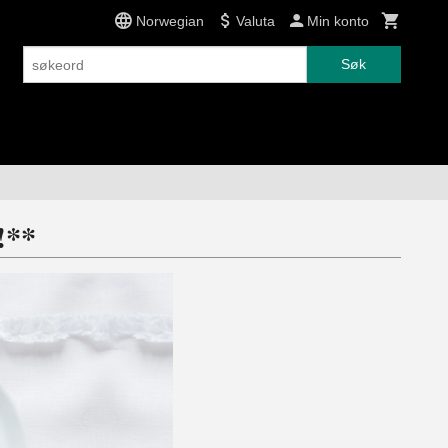
Norwegian
Valuta
Min konto
Søk
!**