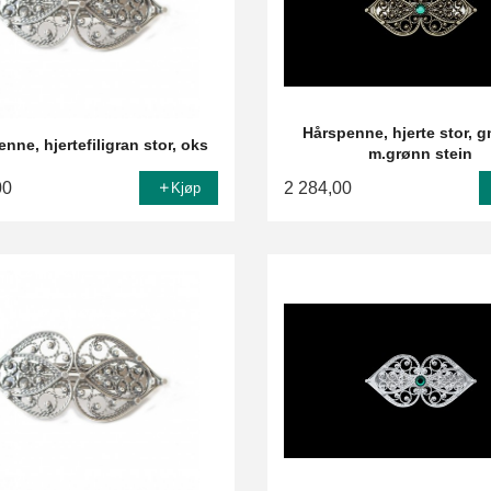
Hårspenne, hjerte stor, g
nne, hjertefiligran stor, oks
m.grønn stein
00
2 284,00
Kjøp