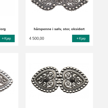
forg
hårspenne i sølv, stor, oksidert
4 500,00
Kjøp
Kjøp