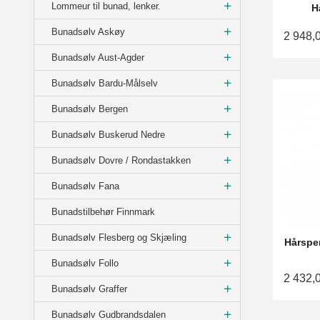
Lommeur til bunad, lenker.
H
Bunadsølv Askøy
2 948,
Bunadsølv Aust-Agder
Bunadsølv Bardu-Målselv
Bunadsølv Bergen
Bunadsølv Buskerud Nedre
Bunadsølv Dovre / Rondastakken
Bunadsølv Fana
Bunadstilbehør Finnmark
Bunadsølv Flesberg og Skjæling
Hårspe
Bunadsølv Follo
2 432,
Bunadsølv Graffer
Bunadsølv Gudbrandsdalen