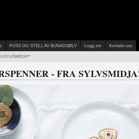
s
PUSS OG STELL AV BUNADSØLV
Logg inn
Kontakt oss
A SYLVSMIDJA!**
RSPENNER - FRA SYLVSMIDJA