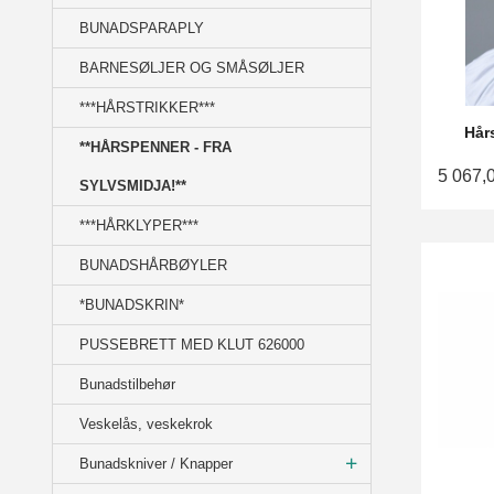
BUNADSPARAPLY
BARNESØLJER OG SMÅSØLJER
***HÅRSTRIKKER***
Hår
**HÅRSPENNER - FRA
5 067,
SYLVSMIDJA!**
***HÅRKLYPER***
BUNADSHÅRBØYLER
*BUNADSKRIN*
PUSSEBRETT MED KLUT 626000
Bunadstilbehør
Veskelås, veskekrok
Bunadskniver / Knapper