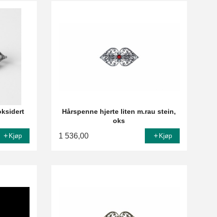
oksidert
Hårspenne hjerte liten m.rau stein,
oks
1 536,00
Kjøp
Kjøp