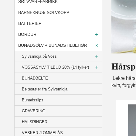
SØLVVAREFABRIKK
BARNEKRUS/-SØLVKOPP
BATTERIER
BORDUR
BUNADSØLV + BUNADSTILBEHØR
Sylvsmidja på Voss
Hårsp
VOSSASYLV TILBUD 20% (14 fylker)
Lekre hårsp
BUNADBELTE
kvitt, forgy
Beltestøler fra Sylvsmidja
Bunadsslips
GRAVERING
HALSRINGER
VESKER /LOMMELÅS