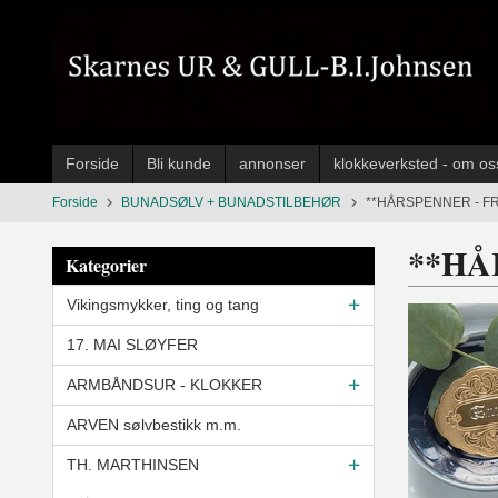
Gå
til
innholdet
Forside
Bli kunde
annonser
klokkeverksted - om os
Forside
BUNADSØLV + BUNADSTILBEHØR
**HÅRSPENNER - FR
**HÅ
Kategorier
Vikingsmykker, ting og tang
17. MAI SLØYFER
ARMBÅNDSUR - KLOKKER
ARVEN sølvbestikk m.m.
TH. MARTHINSEN