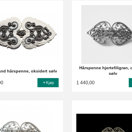
Hårspenne hjertefiligran, 
nd hårspenne, oksidert sølv
sølv
00
1 440,00
Kjøp