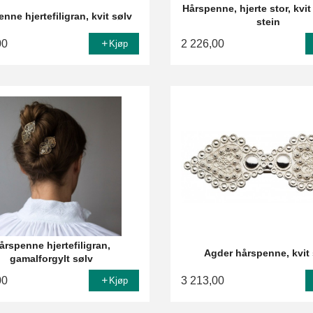
Hårspenne, hjerte stor, kvi
nne hjertefiligran, kvit sølv
stein
00
2 226,00
Kjøp
årspenne hjertefiligran,
Agder hårspenne, kvit 
gamalforgylt sølv
00
3 213,00
Kjøp