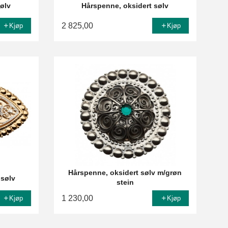
sølv
Hårspenne, oksidert sølv
2 825,00
Kjøp
Kjøp
Hårspenne, oksidert sølv m/grøn
 sølv
stein
1 230,00
Kjøp
Kjøp