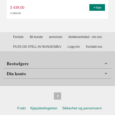
3 439,00
Kjøp
4 296,00
Rabatt
Forside
Bli kunde
annonser
klokkeverksted - om oss
PUSS OG STELL AV BUNADSØLV
Logg inn
Kontakt oss
Bestselgere
Din konto
Frakt
Kjøpsbetingelser
Sikkerhet og personvern