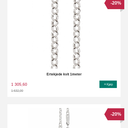
-20%
Ertekjede kvit 1meter
1 305,60
Kjøp
1 632,00
Rabatt
-20%