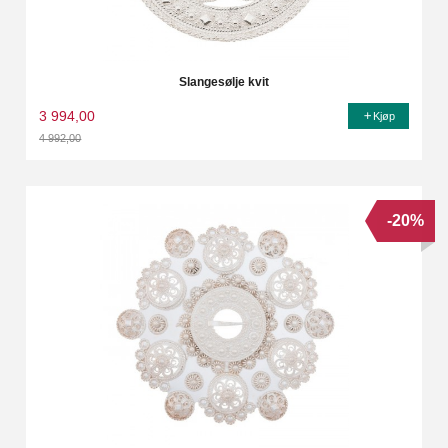
Slangesølje kvit
3 994,00
Kjøp
4 992,00
Rabatt
-20%