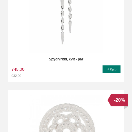
Spyd vridd, kvit - par
745,00
Kjøp
932,00
Rabatt
-20%