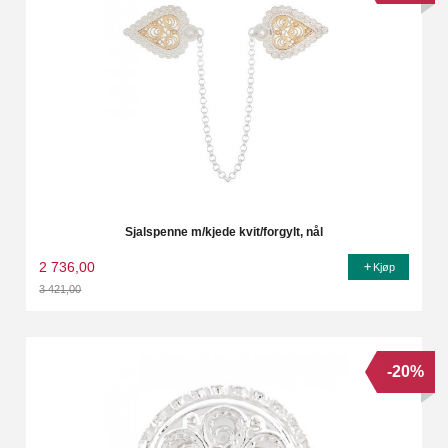
Sjalspenne m/kjede kvit/forgylt, nål
2 736,00
Kjøp
3 421,00
Rabatt
-20%