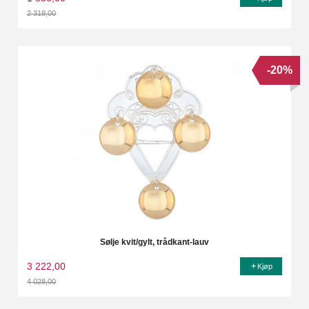
2 318,00
Rabatt
-20%
Sølje kvit/gylt, trådkant-lauv
3 222,00
Kjøp
4 028,00
Rabatt