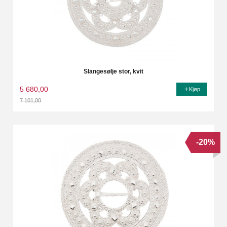
Slangesølje stor, kvit
5 680,00
Kjøp
7 101,00
Rabatt
-20%