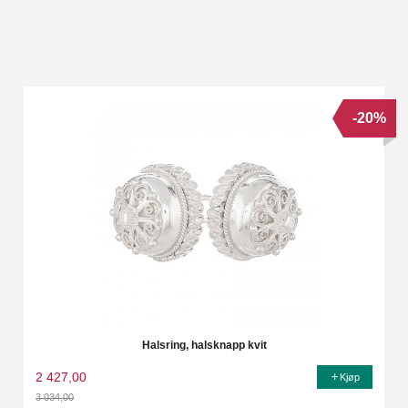
-20%
Halsring, halsknapp kvit
2 427,00
Kjøp
3 034,00