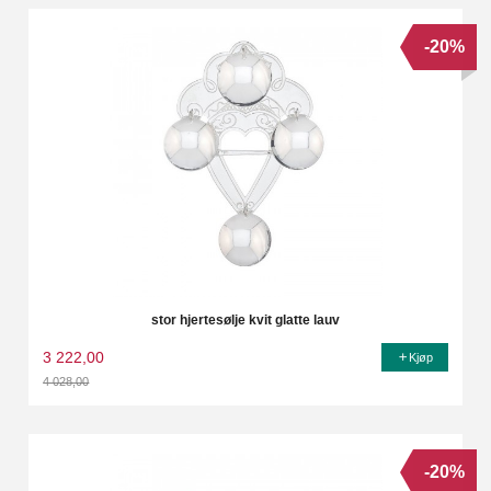
-20%
stor hjertesølje kvit glatte lauv
3 222,00
Kjøp
4 028,00
Rabatt
-20%