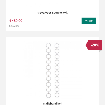
trøye/vest-spenne kvit
4 480,00
Kjøp
5 602,00
Rabatt
-20%
maljeband kvit