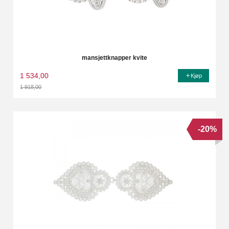
mansjettknapper kvite
1 534,00
Kjøp
1 918,00
Rabatt
-20%