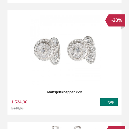
Rabatt
-20%
Mansjettknappar kvit
1 534,00
Kjøp
1 918,00
Rabatt