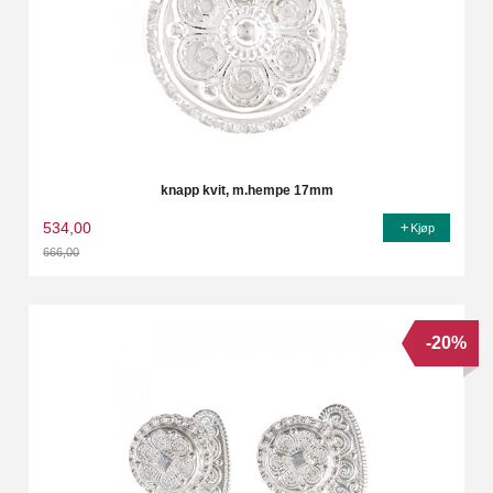
knapp kvit, m.hempe 17mm
534,00
Kjøp
666,00
Rabatt
-20%