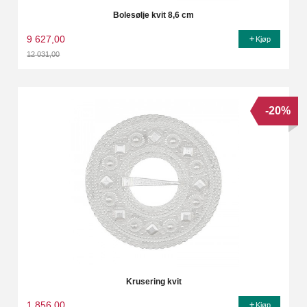
Bolesølje kvit 8,6 cm
9 627,00
Kjøp
12 031,00
Rabatt
-20%
Krusering kvit
1 856,00
Kjøp