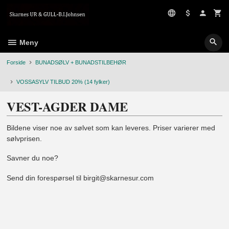
Gå
til
innholdet
Meny
Forside
BUNADSØLV + BUNADSTILBEHØR
VOSSASYLV TILBUD 20% (14 fylker)
VEST-AGDER DAME
Bildene viser noe av sølvet som kan leveres. Priser varierer med
sølvprisen.
Savner du noe?
Send din forespørsel til birgit@skarnesur.com