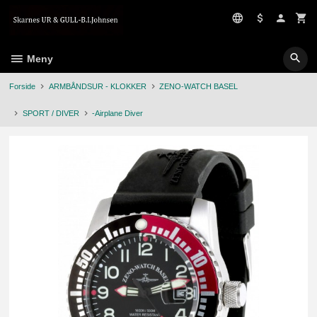
Gå
til
innholdet
Meny
Forside
ARMBÅNDSUR - KLOKKER
ZENO-WATCH BASEL
SPORT / DIVER
-Airplane Diver