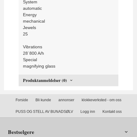
System
automatic
Energy
mechanical
Jewels
25
Vibrations
28´800 A/h
Special
magnifying glass
Produktanmeldelser (0)
Forside
Bli kunde
annonser
klokkeverksted - om oss
PUSS OG STELL AV BUNADSØLV
Logg inn
Kontakt oss
Bestselgere