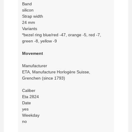
Band
silicon
Strap width
24 mm
Variants
*bezel ring blue/red -47, orange -5, red -7,
green -8, yellow -9
Movement
Manufacturer
ETA, Manufacture Horlogère Suisse,
Grenchen (since 1793)
Caliber
Eta 2824
Date
yes
Weekday
no