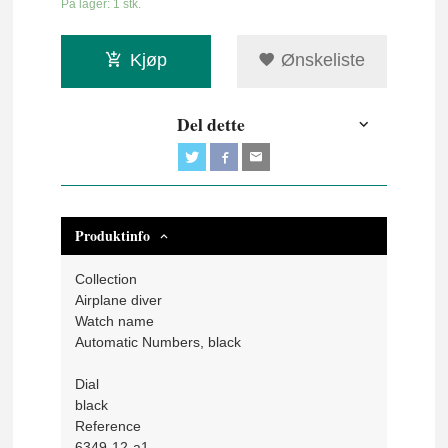
På lager: 1 stk.
Kjøp
Ønskeliste
Del dette
Produktinfo
Collection
Airplane diver
Watch name
Automatic Numbers, black
Dial
black
Reference
6349-12-a1