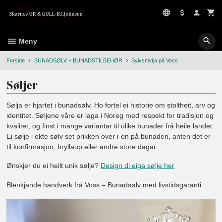
Gå
til
innholdet
Meny
Forside
BUNADSØLV + BUNADSTILBEHØR
Sylvsmidja på Voss
Søljer
Sølja er hjartet i bunadsølv. Ho fortel ei historie om stoltheit, arv og
identitet. Søljene våre er laga i Noreg med respekt for tradisjon og
kvalitet, og finst i mange variantar til ulike bunader frå heile landet.
Ei sølje i ekte sølv set prikken over i-en på bunaden, anten det er
til konfirmasjon, bryllaup eller andre store dagar.
Ønskjer du ei heilt unik sølje?
Design di eiga sølje her
Blenkjande handverk frå Voss – Bunadsølv med livstidsgaranti