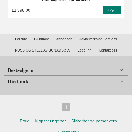
Bolesølje Telemark, oksidert
12 398,00
Kjøp
Forside
Bli kunde
annonser
klokkeverksted - om oss
PUSS OG STELL AV BUNADSØLV
Logg inn
Kontakt oss
Bestselgere
Din konto
Frakt
Kjøpsbetingelser
Sikkerhet og personvern