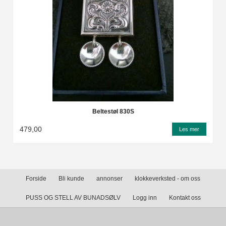
Beltestøl 830S
479,00
Les mer
Forside
Bli kunde
annonser
klokkeverksted - om oss
PUSS OG STELL AV BUNADSØLV
Logg inn
Kontakt oss