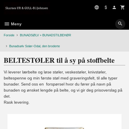
Gå
til
innholdet
Meny
Forside
BUNADSØLV + BUNADSTILBEHØR
Bunadsølv Solør-Odal, den broderte
BELTESTØLER til å sy på stoffbelte
Vi leverer lærbelte og løse støler, veskestøler, knivstøler,
beltespenne og min første støl med graveringsfelt, til alle typer
bunader. Send oss en forspørsel hvor du fører på navn på
bunaden og ønsket lengde på belte, og vi gir deg prisoverslag på
det.
Rask levering.