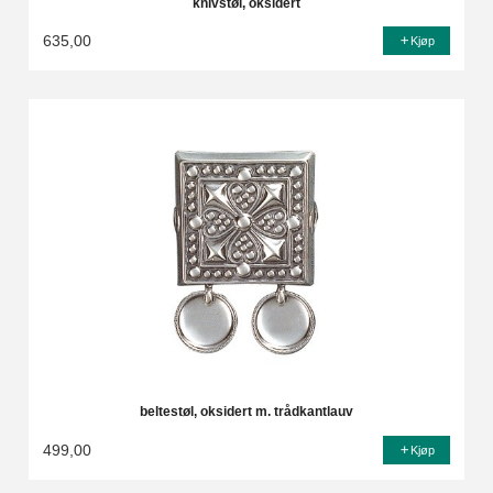
knivstøl, oksidert
635,00
Kjøp
beltestøl, oksidert m. trådkantlauv
499,00
Kjøp