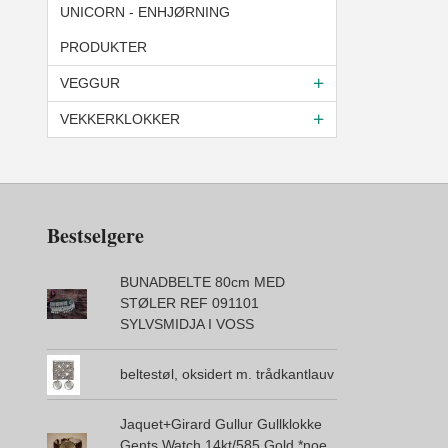
UNICORN - ENHJØRNING
PRODUKTER
VEGGUR
VEKKERKLOKKER
Bestselgere
BUNADBELTE 80cm MED
STØLER REF 091101
SYLVSMIDJA I VOSS
beltestøl, oksidert m. trådkantlauv
Jaquet+Girard Gullur Gullklokke
Gents Watch 14kt/585 Gold *noe