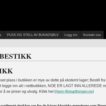
s
PUSS OG STELL AV BUNADSØLV
Logg inn
Kontakt oss
BESTIKK
IKK
et plass i butikken er mye av dette på eksternt lager; Bestill fra
ert legge inn alt i nettbutikken, NOE ER LAGT INN ALLEREDE men 
or å se priser og utvalg. Klikk her:
Hjem (thmarthinsen.no)
ksortiment strekker seg fra de kjære klassiske mønstrene som Drag