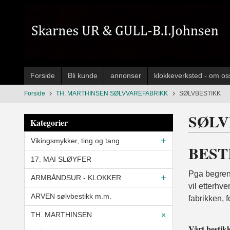
Gå
til
innholdet
Forside
Bli kunde
annonser
klokkeverksted - om os
Forside
TH. MARTHINSEN SØLVVAREFABRIKK
SØLVBESTIKK
SØLV
Kategorier
Vikingsmykker, ting og tang
BEST
17. MAI SLØYFER
Pga begrens
ARMBÅNDSUR - KLOKKER
vil etterhv
ARVEN sølvbestikk m.m.
fabrikken, f
TH. MARTHINSEN
Vårt bestik