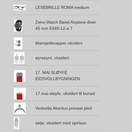
LESEBRILLE ROMA medium
Zeno-Watch Basel Airplane diver
45 mm 6349-12-a 7
Mansjettknapper oksidert
øyrepynt, oksidert
17. MAI SLØYFE
EIDSVOLLBYGNINGEN
17.mai-sløyfe, oksidert til bunad
Veskelås Akantus presset plett
sølje, oksidert med spirlauv