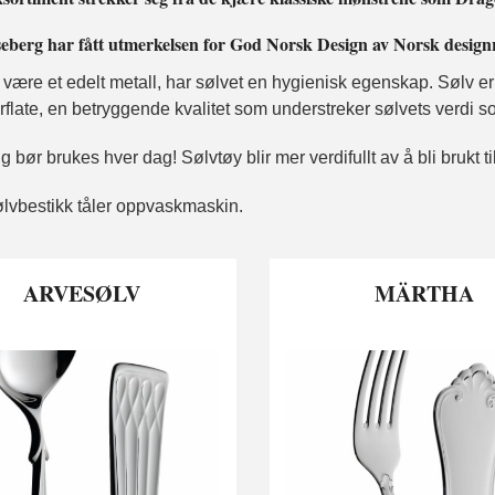
eberg har fått utmerkelsen for God Norsk Design av Norsk designråd
l å være et edelt metall, har sølvet en hygienisk egenskap. Sølv er a
rflate, en betryggende kvalitet som understreker sølvets verdi s
 bør brukes hver dag! Sølvtøy blir mer verdifullt av å bli brukt ti
ølvbestikk tåler oppvaskmaskin.
ARVESØLV
MÄRTHA