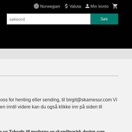
Norwegian
Valuta
Min konto
Søk
 oss for henting eller sending, til birgit@skarnesur.com Vi
inntil videre kan du også klikke inn på siden til
e og Telesølv til moderne og skandinavisk design som