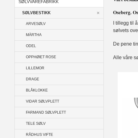
SØLVVAREFABRIKK
Oseberg. Os
SØLVBESTIKK
I tillegg ti
ARVESØLV
sølvets ove
MÄRTHA
De pene ting
ODEL
OPPHØIET ROSE
Alle våre s
LILLEMOR
DRAGE
BLÅKLOKKE
VIDAR SØLVPLETT
FARMAND SØLVPLETT
TELE SØLV
RÅDHUS VIFTE