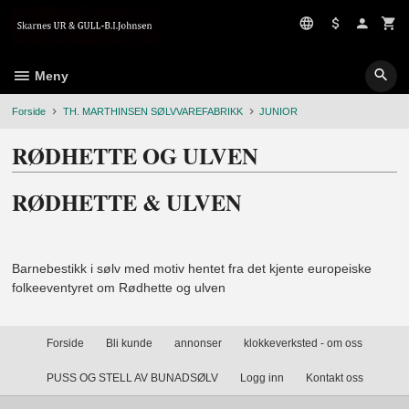
Gå
til
innholdet
Meny
Forside
TH. MARTHINSEN SØLVVAREFABRIKK
JUNIOR
RØDHETTE OG ULVEN
RØDHETTE & ULVEN
Barnebestikk i sølv med motiv hentet fra det kjente europeiske
folkeeventyret om Rødhette og ulven
Forside
Bli kunde
annonser
klokkeverksted - om oss
PUSS OG STELL AV BUNADSØLV
Logg inn
Kontakt oss