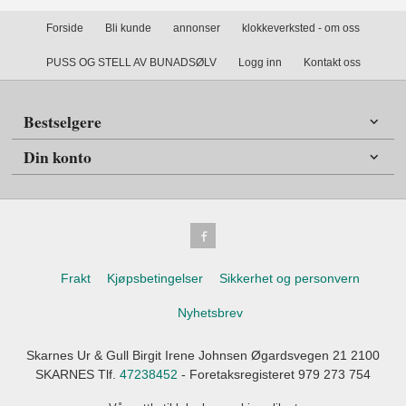
Forside
Bli kunde
annonser
klokkeverksted - om oss
PUSS OG STELL AV BUNADSØLV
Logg inn
Kontakt oss
Bestselgere
Din konto
Frakt
Kjøpsbetingelser
Sikkerhet og personvern
Nyhetsbrev
Skarnes Ur & Gull Birgit Irene Johnsen Øgardsvegen 21 2100
SKARNES Tlf.
47238452
- Foretaksregisteret 979 273 754