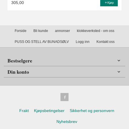
305,00
Kjøp
Forside
Bli kunde
annonser
klokkeverksted - om oss
PUSS OG STELL AV BUNADSØLV
Logg inn
Kontakt oss
Bestselgere
Din konto
Frakt
Kjøpsbetingelser
Sikkerhet og personvern
Nyhetsbrev