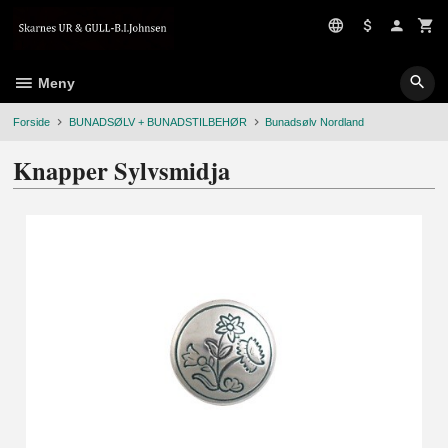
Gå
til
innholdet
Meny
Forside
BUNADSØLV + BUNADSTILBEHØR
Bunadsølv Nordland
Knapper Sylvsmidja