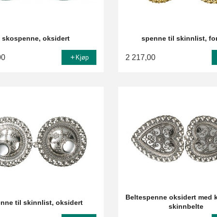
skospenne, oksidert
spenne til skinnlist, fo
00
2 217,00
Kjøp
Beltespenne oksidert med k
nne til skinnlist, oksidert
skinnbelte