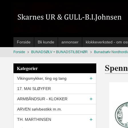
Gå
til
innholdet
Forside
Bli kunde
annonser
klokkeverksted - om os
Forside
BUNADSØLV + BUNADSTILBEHØR
Bunadsølv Nordhordl
Spenn
Kategorier
Vikingsmykker, ting og tang
17. MAI SLØYFER
ARMBÅNDSUR - KLOKKER
ARVEN sølvbestikk m.m.
TH. MARTHINSEN