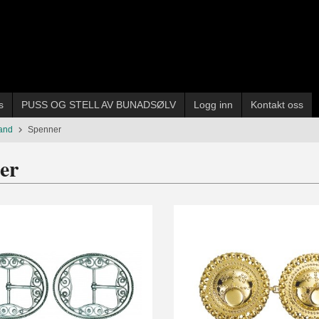
s
PUSS OG STELL AV BUNADSØLV
Logg inn
Kontakt oss
and
Spenner
er