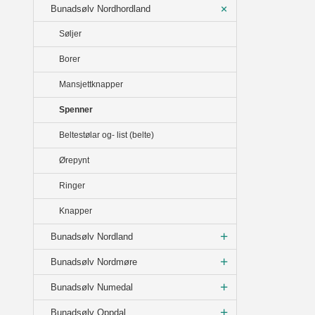
Bunadsølv Nordhordland
Søljer
Borer
Mansjettknapper
Spenner
Beltestølar og- list (belte)
Ørepynt
Ringer
Knapper
Bunadsølv Nordland
Bunadsølv Nordmøre
Bunadsølv Numedal
Bunadsølv Oppdal