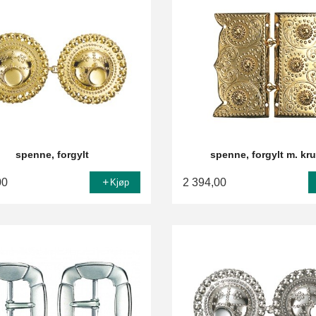
spenne, forgylt
spenne, forgylt m. kr
00
2 394,00
Kjøp