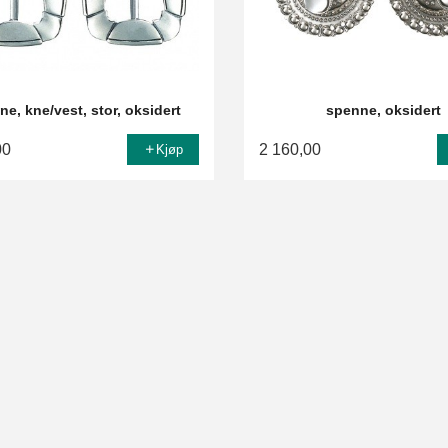
ne, kne/vest, stor, oksidert
spenne, oksidert
00
2 160,00
Kjøp