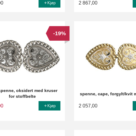
00
2 867,00
Kjøp
-19%
spenne, oksidert med kruser
spenne, cape, forgylt/kvit 
for stoffbelte
00
2 057,00
Kjøp