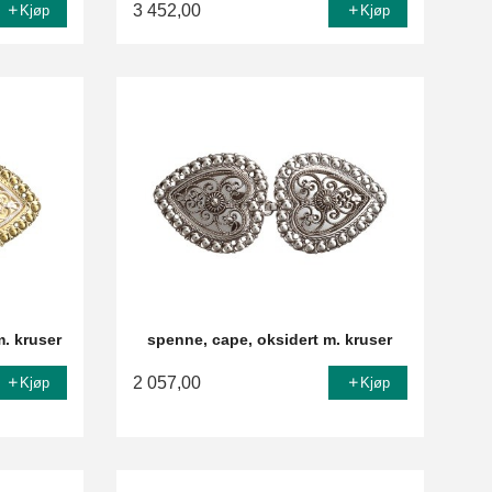
3 452,00
Kjøp
Kjøp
m. kruser
spenne, cape, oksidert m. kruser
2 057,00
Kjøp
Kjøp