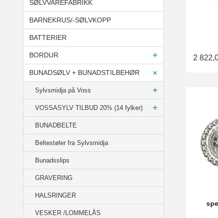
SØLVVAREFABRIKK
BARNEKRUS/-SØLVKOPP
BATTERIER
BORDUR
2 822,
BUNADSØLV + BUNADSTILBEHØR
Sylvsmidja på Voss
VOSSASYLV TILBUD 20% (14 fylker)
BUNADBELTE
Beltestøler fra Sylvsmidja
Bunadsslips
GRAVERING
HALSRINGER
spe
VESKER /LOMMELÅS