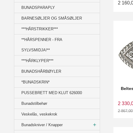
2 160,
BUNADSPARAPLY
BARNESØLJER OG SMÅSØLJER
***HÅRSTRIKKER***
**HÅRSPENNER - FRA
SYLVSMIDJA!**
***HÅRKLYPER***
BUNADSHÅRBØYLER
*BUNADSKRIN*
Belte
PUSSEBRETT MED KLUT 626000
2 330,
Bunadstilbehør
2 867,00
Veskelås, veskekrok
Rabatt
Bunadskniver / Knapper