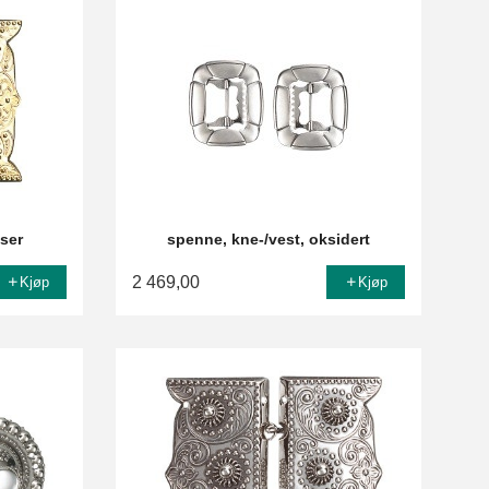
user
spenne, kne-/vest, oksidert
2 469,00
Kjøp
Kjøp