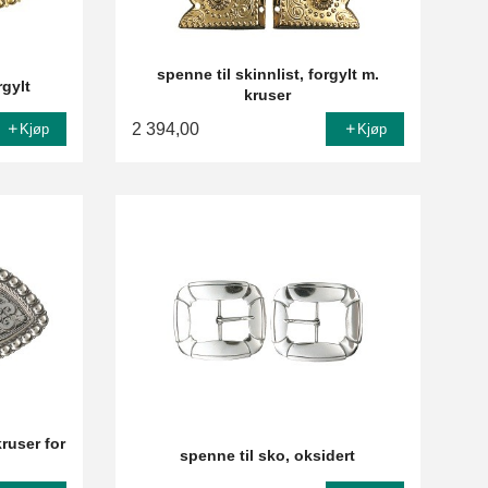
spenne til skinnlist, forgylt m.
rgylt
kruser
2 394,00
Kjøp
Kjøp
ruser for
spenne til sko, oksidert