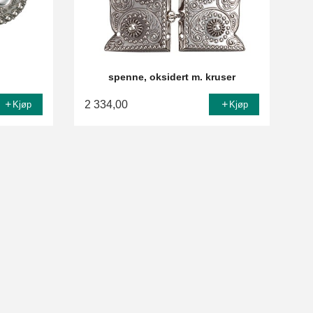
spenne, oksidert m. kruser
2 334,00
Kjøp
Kjøp