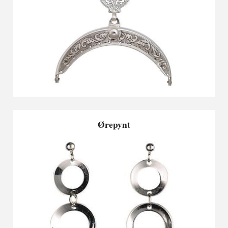
Ørepynt