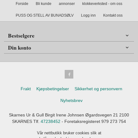
Forside
Bli kunde
annonser
klokkeverksted - om oss
PUSS OG STELL AV BUNADSØLV
Logg inn
Kontakt oss
Bestselgere
Din konto
Frakt
Kjøpsbetingelser
Sikkerhet og personvern
Nyhetsbrev
Skarnes Ur & Gull Birgit Irene Johnsen Øgardsvegen 21 2100
SKARNES Tlf.
47238452
- Foretaksregisteret 979 273 754
Vår nettbutikk bruker cookies slik at