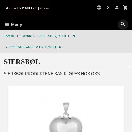
Gå
til
innholdet
Meny
Forside
SMYKKER -GULL, SØLV, BIJOUTERI.
NORDAHL ANDERSEN JEWELLERY
SIERSBØL
SIERSBØL PRODUKTENE KAN KJØPES HOS OSS.