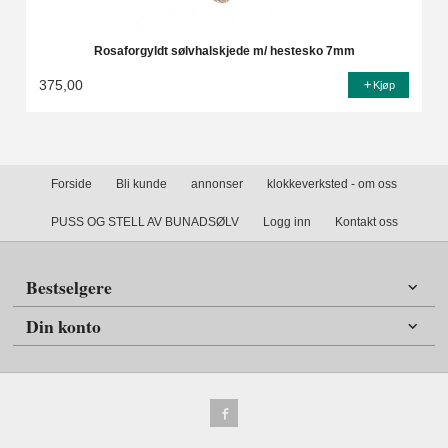
Rosaforgyldt sølvhalskjede m/ hestesko 7mm
375,00
Kjøp
Forside
Bli kunde
annonser
klokkeverksted - om oss
PUSS OG STELL AV BUNADSØLV
Logg inn
Kontakt oss
Bestselgere
Din konto