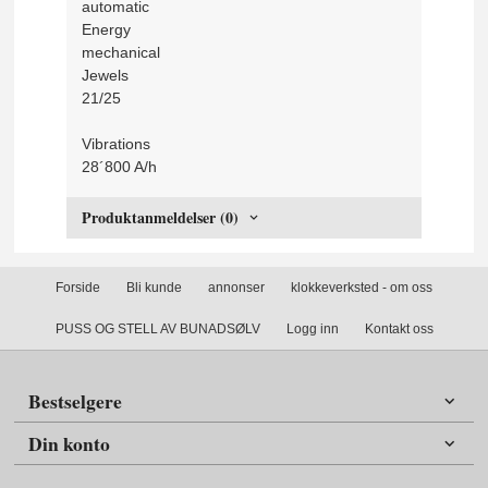
automatic
Energy
mechanical
Jewels
21/25
Vibrations
28´800 A/h
Produktanmeldelser (0)
Forside
Bli kunde
annonser
klokkeverksted - om oss
PUSS OG STELL AV BUNADSØLV
Logg inn
Kontakt oss
Bestselgere
Din konto