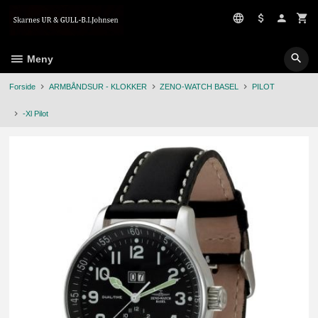
Gå
til
innholdet
Meny
Forside
ARMBÅNDSUR - KLOKKER
ZENO-WATCH BASEL
PILOT
-Xl Pilot