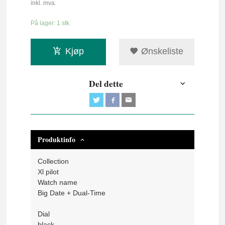
inkl. mva.
På lager: 1 stk.
Kjøp
Ønskeliste
Del dette
Produktinfo
Collection
Xl pilot
Watch name
Big Date + Dual-Time
Dial
black