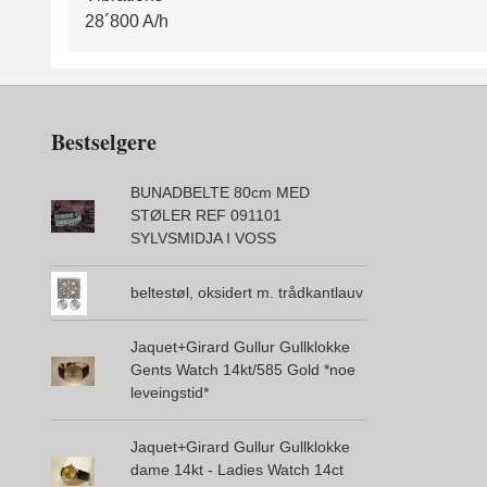
28´800 A/h
Bestselgere
BUNADBELTE 80cm MED
STØLER REF 091101
SYLVSMIDJA I VOSS
beltestøl, oksidert m. trådkantlauv
Jaquet+Girard Gullur Gullklokke
Gents Watch 14kt/585 Gold *noe
leveingstid*
Jaquet+Girard Gullur Gullklokke
dame 14kt - Ladies Watch 14ct