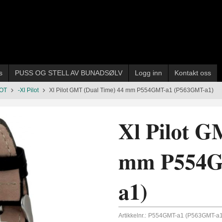
s
PUSS OG STELL AV BUNADSØLV
Logg inn
Kontakt oss
LOT
-Xl Pilot
Xl Pilot GMT (Dual Time) 44 mm P554GMT-a1 (P563GMT-a1)
Xl Pilot G
mm P554G
a1)
Artikkelnr.:
P554GMT-a1 (P563GMT-a1