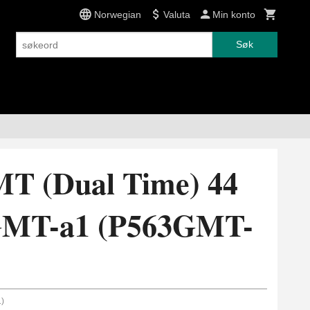
Norwegian
Valuta
Min konto
Søk
MT (Dual Time) 44
MT-a1 (P563GMT-
)