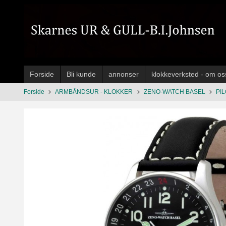
Gå
til
innholdet
Forside
Bli kunde
annonser
klokkeverksted - om os
Forside
ARMBÅNDSUR - KLOKKER
ZENO-WATCH BASEL
PI