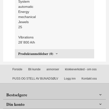
System
automatic
Energy
mechanical
Jewels
25
Vibrations
28´800 A/h
Produktanmeldelser (0)
Forside
Bli kunde
annonser
klokkeverksted - om oss
PUSS OG STELL AV BUNADSØLV
Logg inn
Kontakt oss
Bestselgere
Din konto