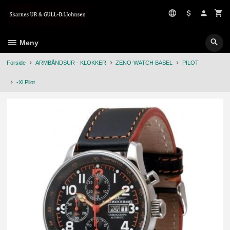
Gå
til
innholdet
Meny
Forside
ARMBÅNDSUR - KLOKKER
ZENO-WATCH BASEL
PILOT
-Xl Pilot