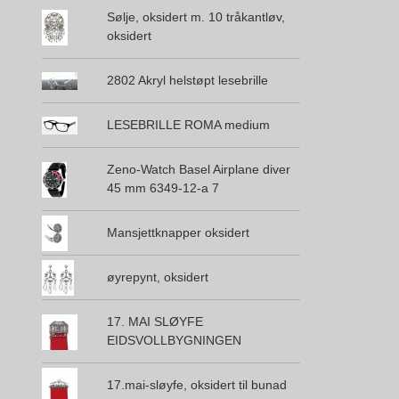
Sølje, oksidert m. 10 tråkantløv,
oksidert
2802 Akryl helstøpt lesebrille
LESEBRILLE ROMA medium
Zeno-Watch Basel Airplane diver
45 mm 6349-12-a 7
Mansjettknapper oksidert
øyrepynt, oksidert
17. MAI SLØYFE
EIDSVOLLBYGNINGEN
17.mai-sløyfe, oksidert til bunad