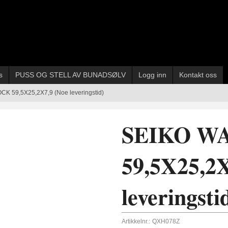
s
PUSS OG STELL AV BUNADSØLV
Logg inn
Kontakt oss
K 59,5X25,2X7,9 (Noe leveringstid)
SEIKO W
59,5X25,2X
leveringsti
Artikkelnr.:
QXH078Z