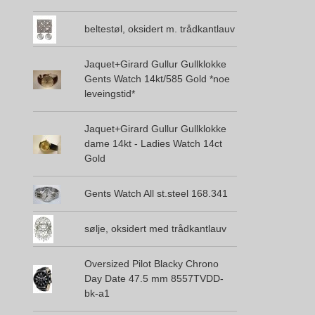
beltestøl, oksidert m. trådkantlauv
Jaquet+Girard Gullur Gullklokke
Gents Watch 14kt/585 Gold *noe
leveingstid*
Jaquet+Girard Gullur Gullklokke
dame 14kt - Ladies Watch 14ct
Gold
Gents Watch All st.steel 168.341
sølje, oksidert med trådkantlauv
Oversized Pilot Blacky Chrono
Day Date 47.5 mm 8557TVDD-
bk-a1