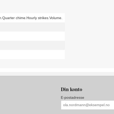
n.Quarter chime.Hourly strikes.Volume.
Din konto
E-postadresse