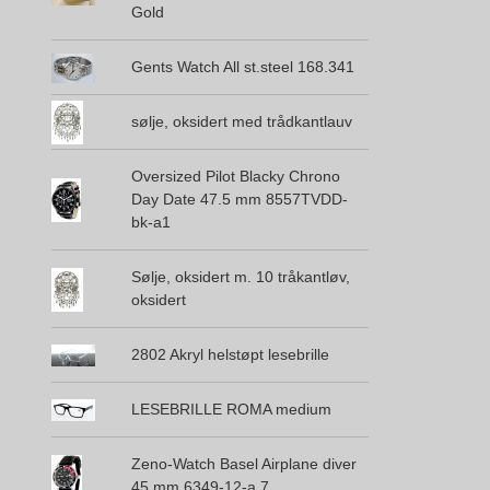
Gold
Gents Watch All st.steel 168.341
sølje, oksidert med trådkantlauv
Oversized Pilot Blacky Chrono
Day Date 47.5 mm 8557TVDD-
bk-a1
Sølje, oksidert m. 10 tråkantløv,
oksidert
2802 Akryl helstøpt lesebrille
LESEBRILLE ROMA medium
Zeno-Watch Basel Airplane diver
45 mm 6349-12-a 7