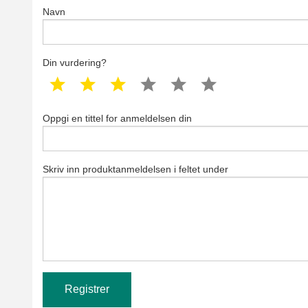
Navn
Din vurdering?
1 star
2 star
3 star
4 star
5 star
6 star
Oppgi en tittel for anmeldelsen din
Skriv inn produktanmeldelsen i feltet under