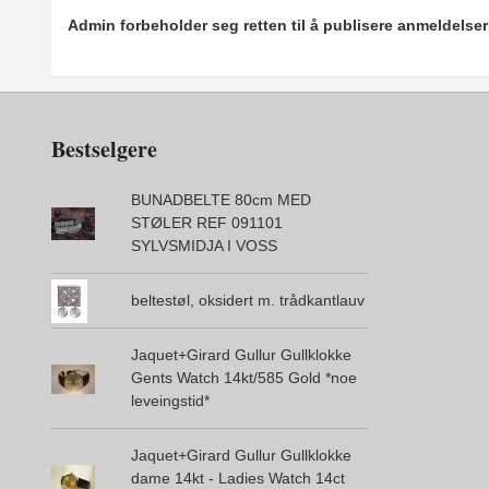
Admin forbeholder seg retten til å publisere anmeldelse
Bestselgere
BUNADBELTE 80cm MED
STØLER REF 091101
SYLVSMIDJA I VOSS
beltestøl, oksidert m. trådkantlauv
Jaquet+Girard Gullur Gullklokke
Gents Watch 14kt/585 Gold *noe
leveingstid*
Jaquet+Girard Gullur Gullklokke
dame 14kt - Ladies Watch 14ct