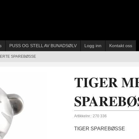
s
PUSS OG STELL AV BUNADSØLV
Logg inn
Kontakt oss
JERTE SPAREBØSSE
TIGER M
SPAREBØ
Artikkelnr.:
270 336
TIGER SPAREBØSSE