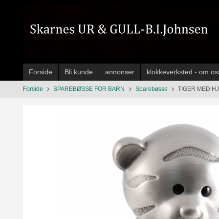
Gå
til
innholdet
Forside
Bli kunde
annonser
klokkeverksted - om os
Forside
SPAREBØSSE FOR BARN
Sparebøsse
TIGER MED H