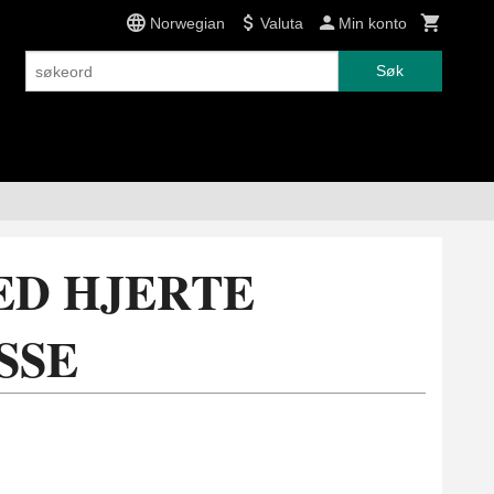
Norwegian
Valuta
Min konto
Søk
ED HJERTE
SSE