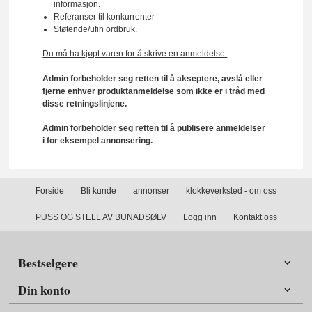
informasjon.
Referanser til konkurrenter
Støtende/ufin ordbruk.
Du må ha kjøpt varen for å skrive en anmeldelse.
Admin forbeholder seg retten til å akseptere, avslå eller
fjerne enhver produktanmeldelse som ikke er i tråd med
disse retningslinjene.
Admin forbeholder seg retten til å publisere anmeldelser
i for eksempel annonsering.
Forside
Bli kunde
annonser
klokkeverksted - om oss
PUSS OG STELL AV BUNADSØLV
Logg inn
Kontakt oss
Bestselgere
Din konto