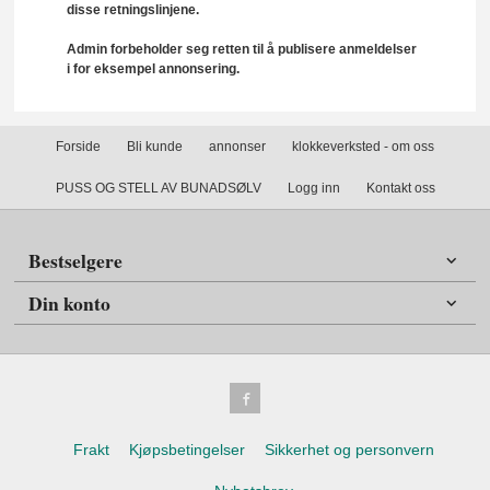
disse retningslinjene.
Admin forbeholder seg retten til å publisere anmeldelser
i for eksempel annonsering.
Forside
Bli kunde
annonser
klokkeverksted - om oss
PUSS OG STELL AV BUNADSØLV
Logg inn
Kontakt oss
Bestselgere
Din konto
Frakt
Kjøpsbetingelser
Sikkerhet og personvern