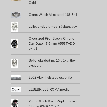
Gold
Gents Watch All st.steel 168.341
sølje, oksidert med trådkantlauv
Oversized Pilot Blacky Chrono
Day Date 47.5 mm 8557TVDD-
bk-a1
Sølje, oksidert m. 10 tråkantløv,
oksidert
2802 Akryl helstøpt lesebrille
LESEBRILLE ROMA medium
Zeno-Watch Basel Airplane diver
45 mm 6349-12-a 7