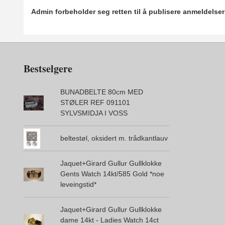
Admin forbeholder seg retten til å publisere anmeldelse
Bestselgere
BUNADBELTE 80cm MED
STØLER REF 091101
SYLVSMIDJA I VOSS
beltestøl, oksidert m. trådkantlauv
Jaquet+Girard Gullur Gullklokke
Gents Watch 14kt/585 Gold *noe
leveingstid*
Jaquet+Girard Gullur Gullklokke
dame 14kt - Ladies Watch 14ct