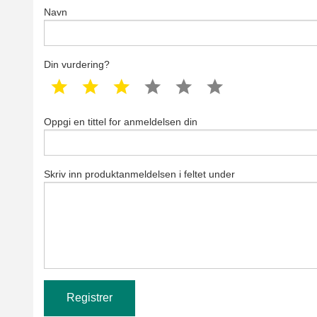
Navn
Din vurdering?
1 star
2 star
3 star
4 star
5 star
6 star
Oppgi en tittel for anmeldelsen din
Skriv inn produktanmeldelsen i feltet under