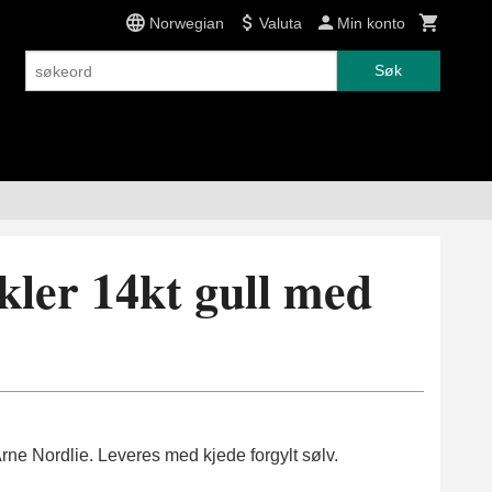
Norwegian
Valuta
Min konto
Søk
kler 14kt gull med
 Arne Nordlie. Leveres med kjede forgylt sølv.