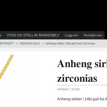
s
PUSS OG STELL AV BUNADSØLV
Logg inn
Kontakt oss
SMYKKER**
ANHENG GULL
Anheng sirkler 14kt gull med zirconias
Anheng sir
zirconias
Artikkelnr.:
52386
Anheng sirkler i 14kt gull fra