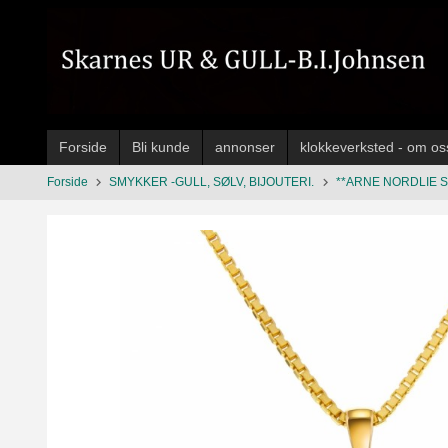
Gå
til
innholdet
Forside
Bli kunde
annonser
klokkeverksted - om os
Forside
SMYKKER -GULL, SØLV, BIJOUTERI.
**ARNE NORDLIE 