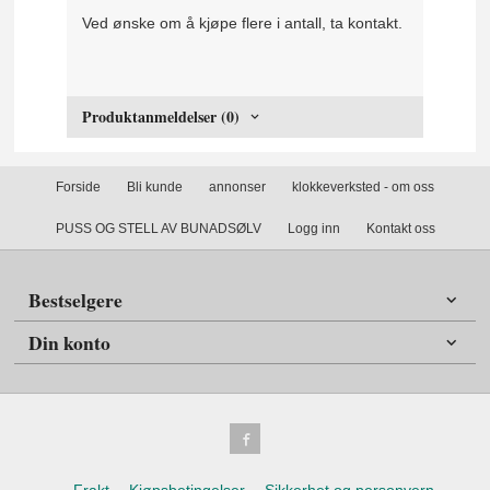
Ved ønske om å kjøpe flere i antall, ta kontakt.
Produktanmeldelser (0)
Forside
Bli kunde
annonser
klokkeverksted - om oss
PUSS OG STELL AV BUNADSØLV
Logg inn
Kontakt oss
Bestselgere
Din konto
Frakt
Kjøpsbetingelser
Sikkerhet og personvern