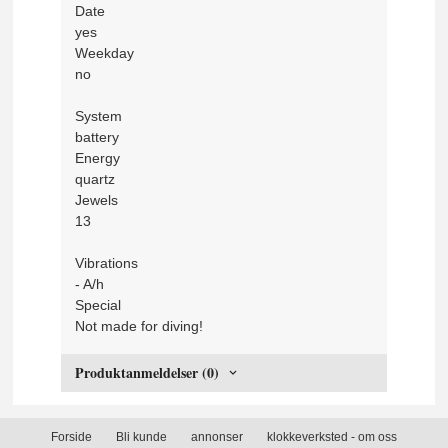
Date
yes
Weekday
no
System
battery
Energy
quartz
Jewels
13
Vibrations
- A/h
Special
Not made for diving!
Produktanmeldelser (0)
Forside
Bli kunde
annonser
klokkeverksted - om oss