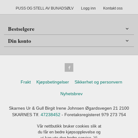
PUSS OG STELL AV BUNADSØLV
Logg inn
Kontakt oss
Bestselgere
Din konto
Frakt
Kjøpsbetingelser
Sikkerhet og personvern
Nyhetsbrev
Skarnes Ur & Gull Birgit Irene Johnsen Øgardsvegen 21 2100
SKARNES Tlf.
47238452
- Foretaksregisteret 979 273 754
Vår nettbutikk bruker cookies slik at
du får en bedre kjøpsopplevelse og
vi kan yte deg bedre service. Vi