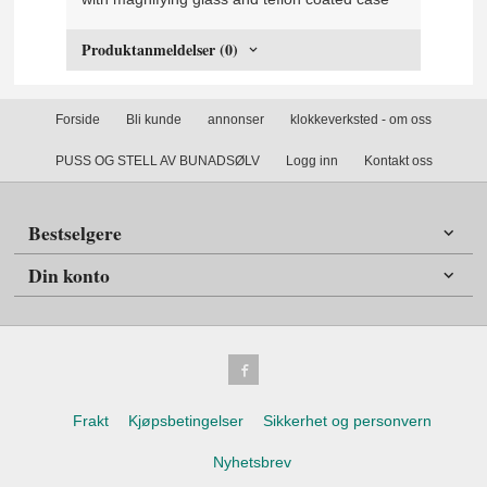
Produktanmeldelser (0)
Forside
Bli kunde
annonser
klokkeverksted - om oss
PUSS OG STELL AV BUNADSØLV
Logg inn
Kontakt oss
Bestselgere
Din konto
Frakt
Kjøpsbetingelser
Sikkerhet og personvern
Nyhetsbrev