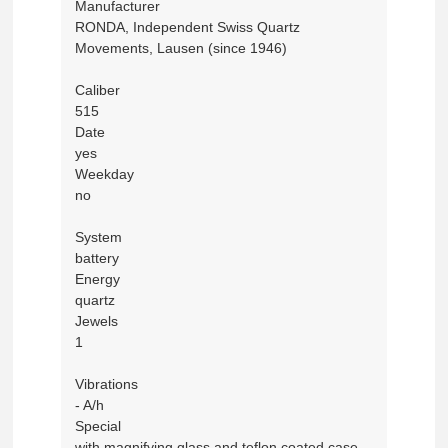
Manufacturer
RONDA, Independent Swiss Quartz
Movements, Lausen (since 1946)
Caliber
515
Date
yes
Weekday
no
System
battery
Energy
quartz
Jewels
1
Vibrations
- A/h
Special
with magnifying glass and teflon coated case