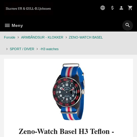
Gå
til
innholdet
Meny
Forside
ARMBÅNDSUR - KLOKKER
ZENO-WATCH BASEL
SPORT / DIVER
-H3 watches
Zeno-Watch Basel H3 Teflon -