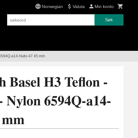
Norwegian
Valuta
Min konto
Søk
n 6594Q-a14-Nato-47 45 mm
 Basel H3 Teflon -
 - Nylon 6594Q-a14-
5 mm