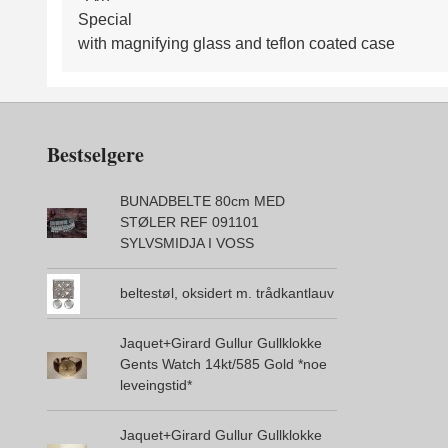
Special
with magnifying glass and teflon coated case
Bestselgere
BUNADBELTE 80cm MED
STØLER REF 091101
SYLVSMIDJA I VOSS
beltestøl, oksidert m. trådkantlauv
Jaquet+Girard Gullur Gullklokke
Gents Watch 14kt/585 Gold *noe
leveingstid*
Jaquet+Girard Gullur Gullklokke