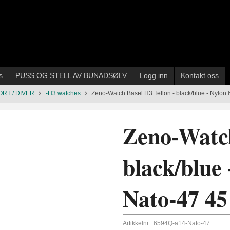
s
PUSS OG STELL AV BUNADSØLV
Logg inn
Kontakt oss
ORT / DIVER
-H3 watches
Zeno-Watch Basel H3 Teflon - black/blue - Nylo
Zeno-Watch
black/blue
Nato-47 4
Artikkelnr.:
6594Q-a14-Nato-47