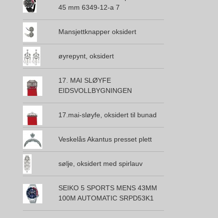
45 mm 6349-12-a 7
Mansjettknapper oksidert
øyrepynt, oksidert
17. MAI SLØYFE
EIDSVOLLBYGNINGEN
17.mai-sløyfe, oksidert til bunad
Veskelås Akantus presset plett
sølje, oksidert med spirlauv
SEIKO 5 SPORTS MENS 43MM
100M AUTOMATIC SRPD53K1