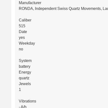
Manufacturer
RONDA, Independent Swiss Quartz Movements, Lau
Caliber
515
Date
yes
Weekday
no
System
battery
Energy
quartz
Jewels
1
Vibrations
- A/h