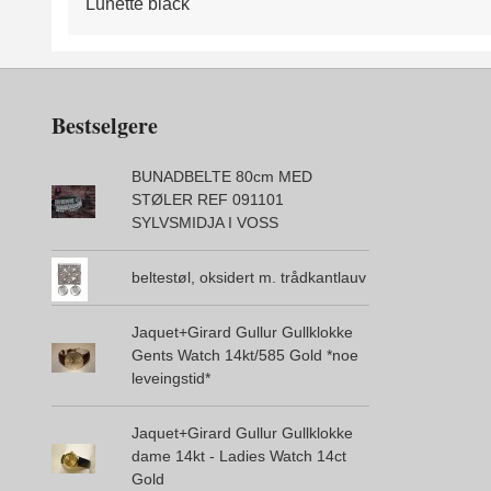
Lunette black
Bestselgere
BUNADBELTE 80cm MED
STØLER REF 091101
SYLVSMIDJA I VOSS
beltestøl, oksidert m. trådkantlauv
Jaquet+Girard Gullur Gullklokke
Gents Watch 14kt/585 Gold *noe
leveingstid*
Jaquet+Girard Gullur Gullklokke
dame 14kt - Ladies Watch 14ct
Gold