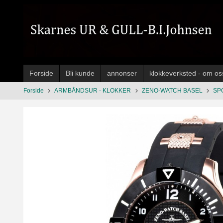
Gå
til
innholdet
Forside
Bli kunde
annonser
klokkeverksted - om os
Forside
ARMBÅNDSUR - KLOKKER
ZENO-WATCH BASEL
SP