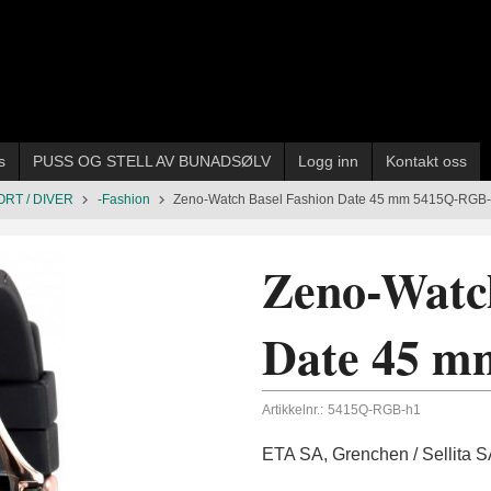
s
PUSS OG STELL AV BUNADSØLV
Logg inn
Kontakt oss
ORT / DIVER
-Fashion
Zeno-Watch Basel Fashion Date 45 mm 5415Q-RGB
Zeno-Watch
Date 45 m
Artikkelnr.:
5415Q-RGB-h1
ETA SA, Grenchen / Sellita 