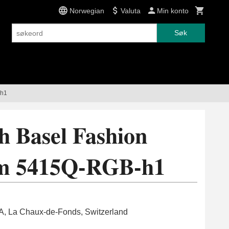
Norwegian
Valuta
Min konto
Søk
-h1
 Basel Fashion
m 5415Q-RGB-h1
SA, La Chaux-de-Fonds, Switzerland