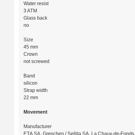
Water resist
3 ATM
Glass back
no
Size
45 mm
Crown
not screwed
Band
silicon
Strap width
22 mm
Movement
Manufacturer
ETA SA, Grenchen / Sellita SA, La Chaux-de-Fonds,