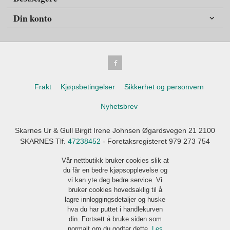
Din konto
Frakt
Kjøpsbetingelser
Sikkerhet og personvern
Nyhetsbrev
Skarnes Ur & Gull Birgit Irene Johnsen Øgardsvegen 21 2100
SKARNES Tlf.
47238452
- Foretaksregisteret 979 273 754
Vår nettbutikk bruker cookies slik at
du får en bedre kjøpsopplevelse og
vi kan yte deg bedre service. Vi
bruker cookies hovedsaklig til å
lagre innloggingsdetaljer og huske
hva du har puttet i handlekurven
din. Fortsett å bruke siden som
normalt om du godtar dette.
Les