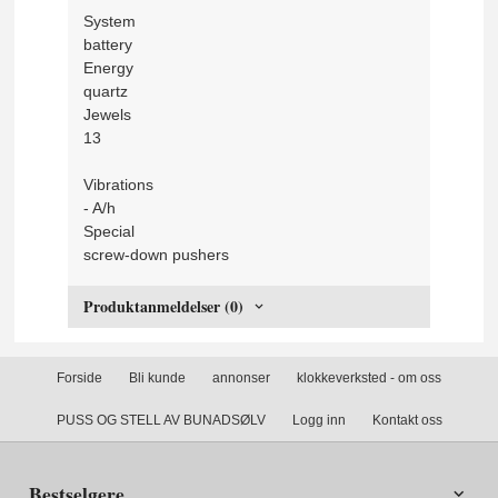
System
battery
Energy
quartz
Jewels
13
Vibrations
- A/h
Special
screw-down pushers
Produktanmeldelser (0)
Forside
Bli kunde
annonser
klokkeverksted - om oss
PUSS OG STELL AV BUNADSØLV
Logg inn
Kontakt oss
Bestselgere