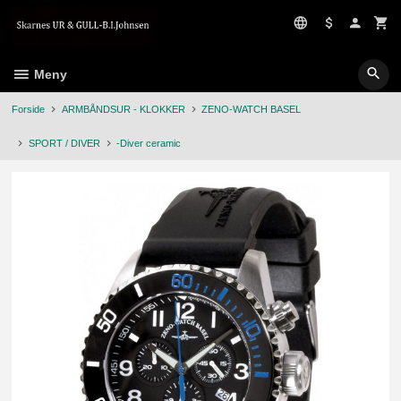
Gå
til
innholdet
Meny
Forside
ARMBÅNDSUR - KLOKKER
ZENO-WATCH BASEL
SPORT / DIVER
-Diver ceramic