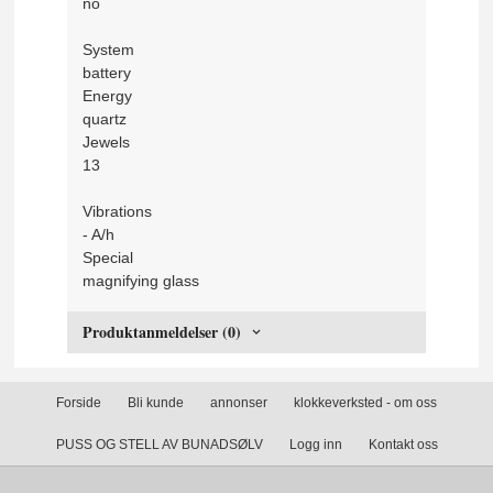
no
System
battery
Energy
quartz
Jewels
13
Vibrations
- A/h
Special
magnifying glass
Produktanmeldelser (0)
Forside
Bli kunde
annonser
klokkeverksted - om oss
PUSS OG STELL AV BUNADSØLV
Logg inn
Kontakt oss