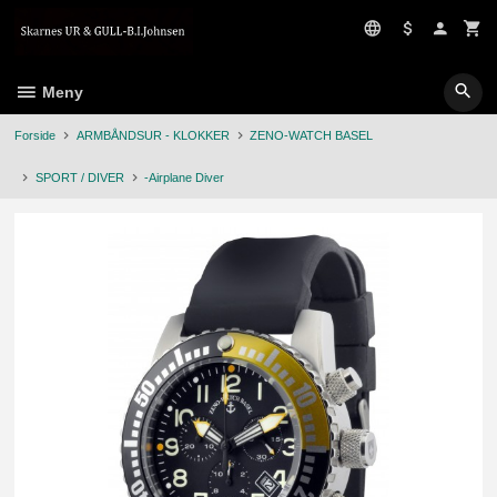
Gå
til
innholdet
Meny
Forside
ARMBÅNDSUR - KLOKKER
ZENO-WATCH BASEL
SPORT / DIVER
-Airplane Diver