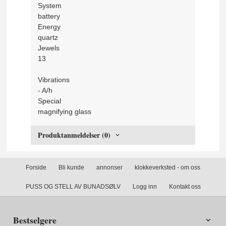
System
battery
Energy
quartz
Jewels
13
Vibrations
- A/h
Special
magnifying glass
Produktanmeldelser (0)
Forside
Bli kunde
annonser
klokkeverksted - om oss
PUSS OG STELL AV BUNADSØLV
Logg inn
Kontakt oss
Bestselgere