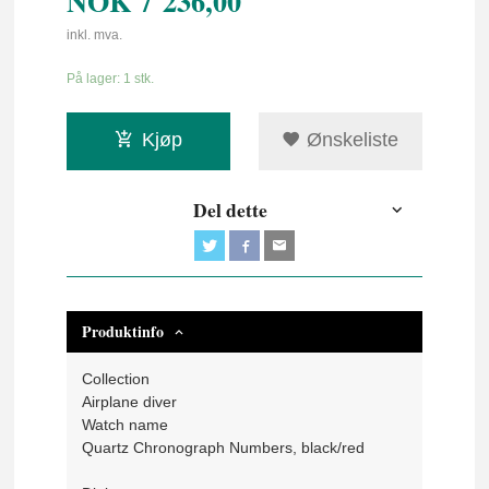
NOK
7 236,00
inkl. mva.
På lager: 1 stk.
Kjøp
Ønskeliste
Del dette
Produktinfo
Collection
Airplane diver
Watch name
Quartz Chronograph Numbers, black/red