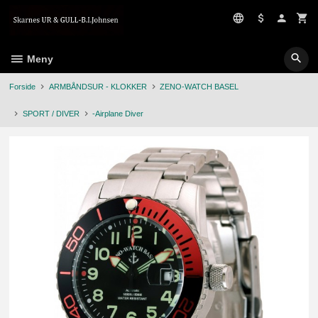
Gå
til
innholdet
Meny
Forside
ARMBÅNDSUR - KLOKKER
ZENO-WATCH BASEL
SPORT / DIVER
-Airplane Diver