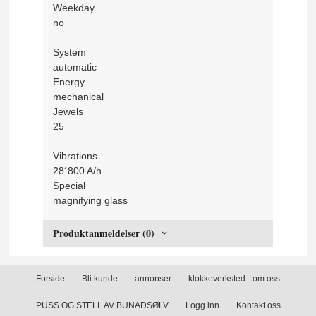
Weekday
no
System
automatic
Energy
mechanical
Jewels
25
Vibrations
28´800 A/h
Special
magnifying glass
Produktanmeldelser (0)
Forside
Bli kunde
annonser
klokkeverksted - om oss
PUSS OG STELL AV BUNADSØLV
Logg inn
Kontakt oss