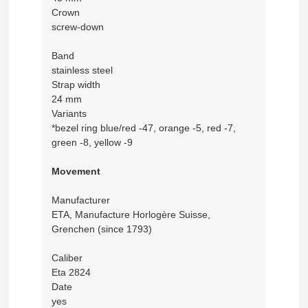
Crown
screw-down
Band
stainless steel
Strap width
24 mm
Variants
*bezel ring blue/red -47, orange -5, red -7,
green -8, yellow -9
Movement
Manufacturer
ETA, Manufacture Horlogère Suisse,
Grenchen (since 1793)
Caliber
Eta 2824
Date
yes