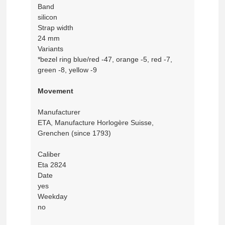
Band
silicon
Strap width
24 mm
Variants
*bezel ring blue/red -47, orange -5, red -7,
green -8, yellow -9
Movement
Manufacturer
ETA, Manufacture Horlogère Suisse,
Grenchen (since 1793)
Caliber
Eta 2824
Date
yes
Weekday
no