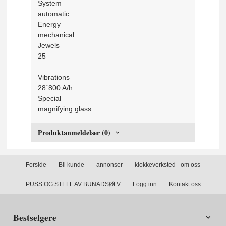
System
automatic
Energy
mechanical
Jewels
25
Vibrations
28´800 A/h
Special
magnifying glass
Produktanmeldelser (0)
Forside
Bli kunde
annonser
klokkeverksted - om oss
PUSS OG STELL AV BUNADSØLV
Logg inn
Kontakt oss
Bestselgere