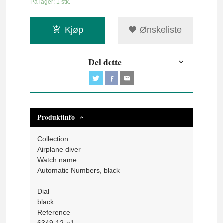
På lager: 1 stk.
Kjøp
Ønskeliste
Del dette
Produktinfo
Collection
Airplane diver
Watch name
Automatic Numbers, black
Dial
black
Reference
6349-12-a1