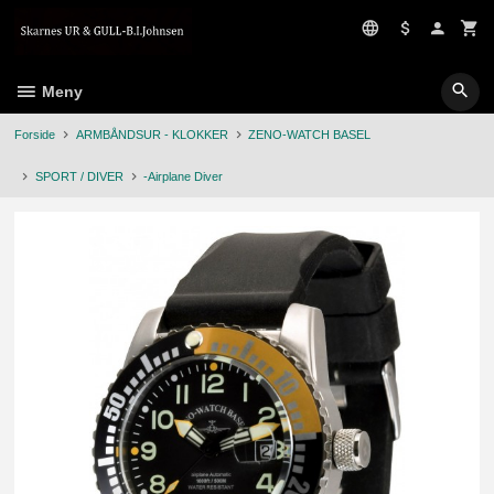
Gå
til
innholdet
Meny
Forside
ARMBÅNDSUR - KLOKKER
ZENO-WATCH BASEL
SPORT / DIVER
-Airplane Diver