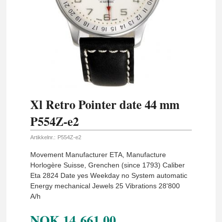
Xl Retro Pointer date 44 mm
P554Z-e2
Artikkelnr.:
P554Z-e2
Movement Manufacturer ETA, Manufacture
Horlogère Suisse, Grenchen (since 1793) Caliber
Eta 2824 Date yes Weekday no System automatic
Energy mechanical Jewels 25 Vibrations 28'800
A/h
NOK
14 661,00