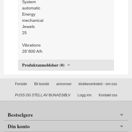
System
automatic
Energy
mechanical
Jewels
25
Vibrations
28´800 A/h
Produktanmeldelser (0)
Forside
Bli kunde
annonser
klokkeverksted - om oss
PUSS OG STELL AV BUNADSØLV
Logg inn
Kontakt oss
Bestselgere
Din konto