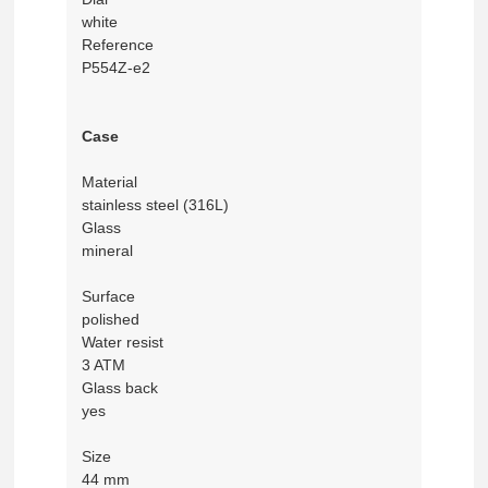
white
Reference
P554Z-e2
Case
Material
stainless steel (316L)
Glass
mineral
Surface
polished
Water resist
3 ATM
Glass back
yes
Size
44 mm