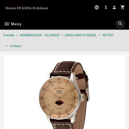
Gå
til
innholdet
Meny
Forside
ARMBÅNDSUR - KLOKKER
ZENO-WATCH BASEL
RETRO
-Xl Retro