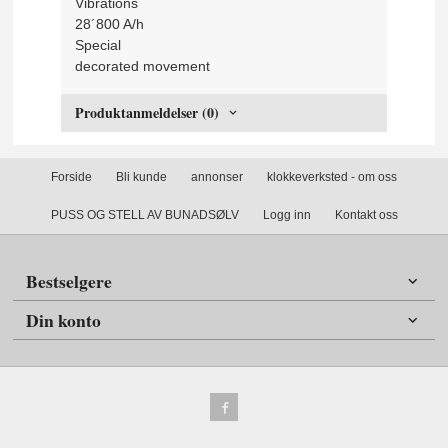
Vibrations
28´800 A/h
Special
decorated movement
Produktanmeldelser (0)
Forside
Bli kunde
annonser
klokkeverksted - om oss
PUSS OG STELL AV BUNADSØLV
Logg inn
Kontakt oss
Bestselgere
Din konto