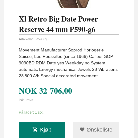
Xl Retro Big Date Power
Reserve 44 mm P590-g6
Artikkelnr.:
P590-g6
Movement Manufacturer Soprod Horlogerie
Suisse, Les Reussilles (since 1966) Caliber SOP
9090BD RDM Date yes Weekday no System
automatic Energy mechanical Jewels 28 Vibrations
28'800 A/h Special decorated movement
NOK
32 706,00
inkl. mva.
På lager: 1 stk.
Kjøp
Ønskeliste