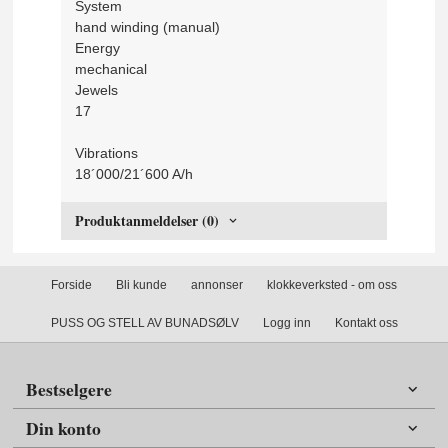
System
hand winding (manual)
Energy
mechanical
Jewels
17
Vibrations
18´000/21´600 A/h
Produktanmeldelser (0)
Forside
Bli kunde
annonser
klokkeverksted - om oss
PUSS OG STELL AV BUNADSØLV
Logg inn
Kontakt oss
Bestselgere
Din konto