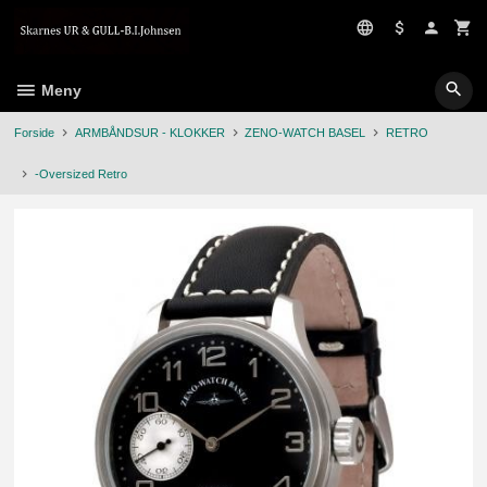
Gå
til
innholdet
Meny
Forside
ARMBÅNDSUR - KLOKKER
ZENO-WATCH BASEL
RETRO
-Oversized Retro