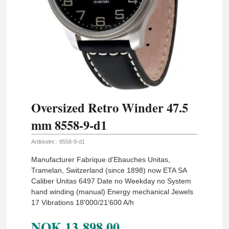
Oversized Retro Winder 47.5
mm 8558-9-d1
Artikkelnr.:
8558-9-d1
Manufacturer Fabrique d'Ebauches Unitas,
Tramelan, Switzerland (since 1898) now ETA SA
Caliber Unitas 6497 Date no Weekday no System
hand winding (manual) Energy mechanical Jewels
17 Vibrations 18'000/21'600 A/h
NOK
13 898,00