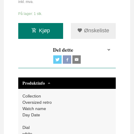
inkl. mva.
På lager: 1 stk.
Kjøp
Ønskeliste
Del dette
Produktinfo
Collection
Oversized retro
Watch name
Day Date
Dial
white