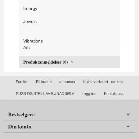
Energy
Jewels
Vibrations
A/h
Produktanmeldelser (0)
Forside
Bli kunde
annonser
klokkeverksted - om oss
PUSS OG STELL AV BUNADSØLV
Logg inn
Kontakt oss
Bestselgere
Din konto