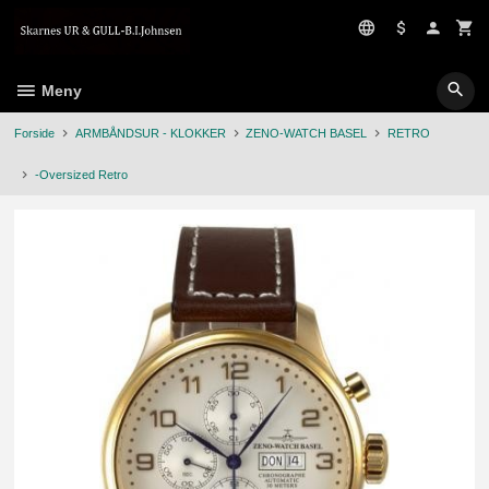
Gå
til
innholdet
Meny
Forside
ARMBÅNDSUR - KLOKKER
ZENO-WATCH BASEL
RETRO
-Oversized Retro