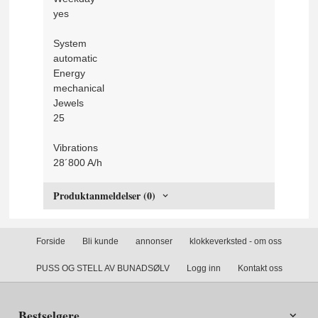
yes
System
automatic
Energy
mechanical
Jewels
25
Vibrations
28´800 A/h
Produktanmeldelser (0)
Forside
Bli kunde
annonser
klokkeverksted - om oss
PUSS OG STELL AV BUNADSØLV
Logg inn
Kontakt oss
Bestselgere