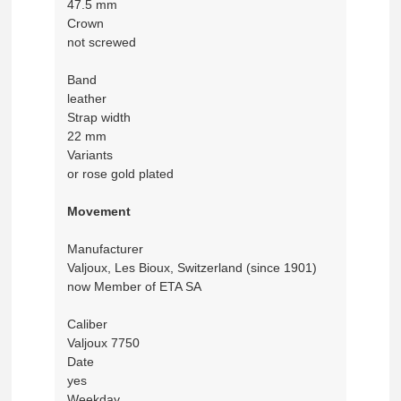
47.5 mm
Crown
not screwed
Band
leather
Strap width
22 mm
Variants
or rose gold plated
Movement
Manufacturer
Valjoux, Les Bioux, Switzerland (since 1901)
now Member of ETA SA
Caliber
Valjoux 7750
Date
yes
Weekday