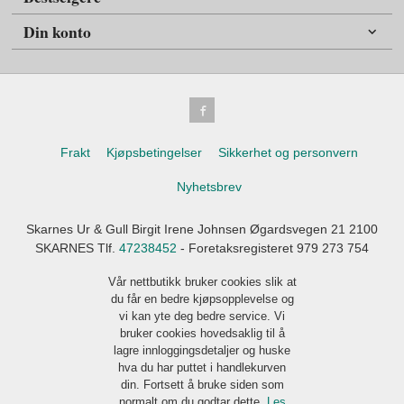
Din konto
Frakt
Kjøpsbetingelser
Sikkerhet og personvern
Nyhetsbrev
Skarnes Ur & Gull Birgit Irene Johnsen Øgardsvegen 21 2100
SKARNES Tlf.
47238452
- Foretaksregisteret 979 273 754
Vår nettbutikk bruker cookies slik at
du får en bedre kjøpsopplevelse og
vi kan yte deg bedre service. Vi
bruker cookies hovedsaklig til å
lagre innloggingsdetaljer og huske
hva du har puttet i handlekurven
din. Fortsett å bruke siden som
normalt om du godtar dette.
Les