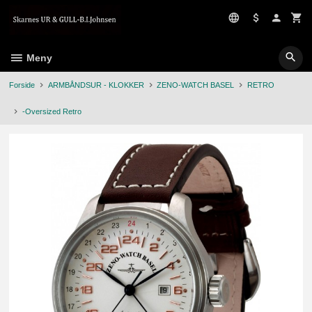
Gå
til
innholdet
Meny
Forside
ARMBÅNDSUR - KLOKKER
ZENO-WATCH BASEL
RETRO
-Oversized Retro