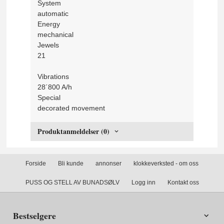
System
automatic
Energy
mechanical
Jewels
21
Vibrations
28´800 A/h
Special
decorated movement
Produktanmeldelser (0)
Forside
Bli kunde
annonser
klokkeverksted - om oss
PUSS OG STELL AV BUNADSØLV
Logg inn
Kontakt oss
Bestselgere