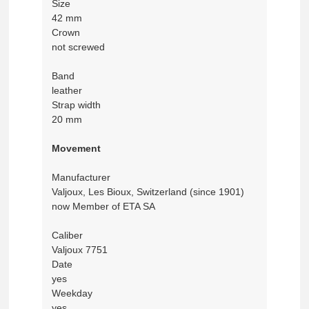
Size
42 mm
Crown
not screwed
Band
leather
Strap width
20 mm
Movement
Manufacturer
Valjoux, Les Bioux, Switzerland (since 1901)
now Member of ETA SA
Caliber
Valjoux 7751
Date
yes
Weekday
yes