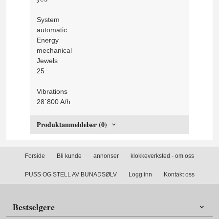
System
automatic
Energy
mechanical
Jewels
25
Vibrations
28´800 A/h
Produktanmeldelser (0)
Forside
Bli kunde
annonser
klokkeverksted - om oss
PUSS OG STELL AV BUNADSØLV
Logg inn
Kontakt oss
Bestselgere