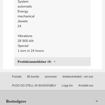
System
automatic
Energy
mechanical
Jewels
24
Vibrations
28´800 A/h
Special
1 turn in 24 hours
Produktanmeldelser (0)
Forside
Bli kunde
annonser
klokkeverksted - om oss
PUSS OG STELL AV BUNADSØLV
Logg inn
Kontakt oss
Bestselgere