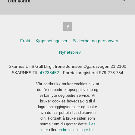
Din konto
Frakt
Kjøpsbetingelser
Sikkerhet og personvern
Nyhetsbrev
Skarnes Ur & Gull Birgit Irene Johnsen Øgardsvegen 21 2100
SKARNES Tlf.
47238452
- Foretaksregisteret 979 273 754
Vår nettbutikk bruker cookies slik at
du får en bedre kjøpsopplevelse og
vi kan yte deg bedre service. Vi
bruker cookies hovedsaklig til å
lagre innloggingsdetaljer og huske
hva du har puttet i handlekurven
din. Fortsett å bruke siden som
normalt om du godtar dette.
Les
mer
eller
endre innstillinger for