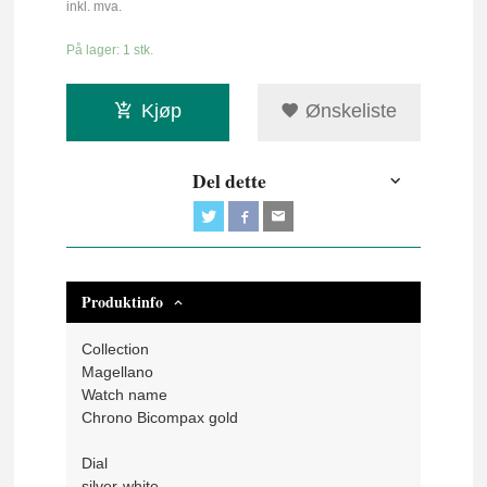
inkl. mva.
På lager: 1 stk.
Kjøp
Ønskeliste
Del dette
Produktinfo
Collection
Magellano
Watch name
Chrono Bicompax gold
Dial
silver-white