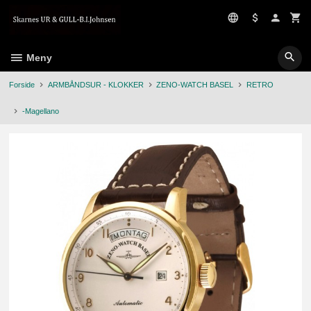
Gå
til
innholdet
Meny
Forside
ARMBÅNDSUR - KLOKKER
ZENO-WATCH BASEL
RETRO
-Magellano