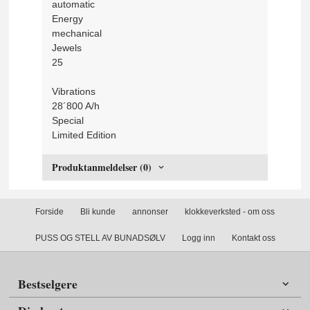
automatic
Energy
mechanical
Jewels
25
Vibrations
28´800 A/h
Special
Limited Edition
Produktanmeldelser (0)
Forside
Bli kunde
annonser
klokkeverksted - om oss
PUSS OG STELL AV BUNADSØLV
Logg inn
Kontakt oss
Bestselgere