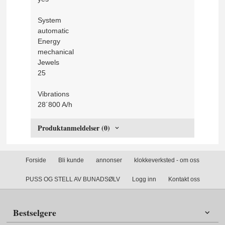
System
automatic
Energy
mechanical
Jewels
25
Vibrations
28´800 A/h
Produktanmeldelser (0)
Forside
Bli kunde
annonser
klokkeverksted - om oss
PUSS OG STELL AV BUNADSØLV
Logg inn
Kontakt oss
Bestselgere