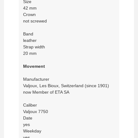
Size
42 mm
Crown
not screwed
Band
leather
Strap width
20 mm
Movement
Manufacturer
Valjoux, Les Bioux, Switzerland (since 1901)
now Member of ETA SA
Caliber
Valjoux 7750
Date
yes
Weekday
yes