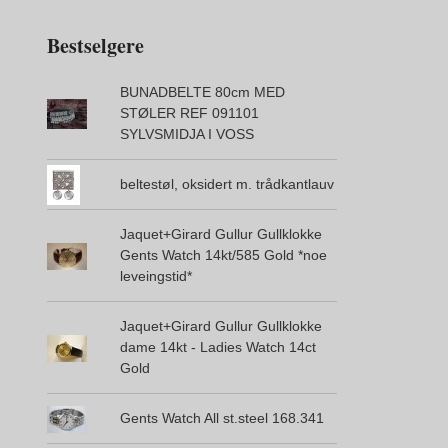
Bestselgere
BUNADBELTE 80cm MED
STØLER REF 091101
SYLVSMIDJA I VOSS
beltestøl, oksidert m. trådkantlauv
Jaquet+Girard Gullur Gullklokke
Gents Watch 14kt/585 Gold *noe
leveingstid*
Jaquet+Girard Gullur Gullklokke
dame 14kt - Ladies Watch 14ct
Gold
Gents Watch All st.steel 168.341