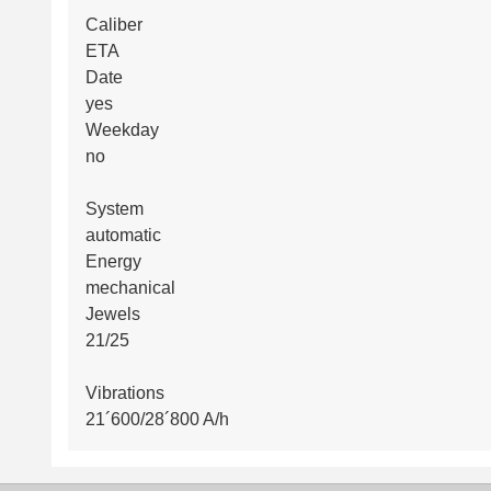
Caliber
ETA
Date
yes
Weekday
no
System
automatic
Energy
mechanical
Jewels
21/25
Vibrations
21´600/28´800 A/h