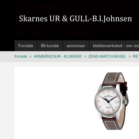
Gå
til
innholdet
Forside
Bli kunde
annonser
klokkeverksted - om os
Forside
ARMBÅNDSUR - KLOKKER
ZENO-WATCH BASEL
RE