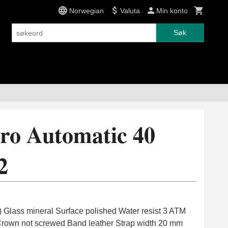
Norwegian
Valuta
Min konto
Søk
tro Automatic 40
2
L) Glass mineral Surface polished Water resist 3 ATM
rown not screwed Band leather Strap width 20 mm