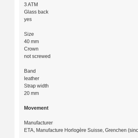
3 ATM
Glass back
yes
Size
40 mm
Crown
not screwed
Band
leather
Strap width
20 mm
Movement
Manufacturer
ETA, Manufacture Horlogère Suisse, Grenchen (sin