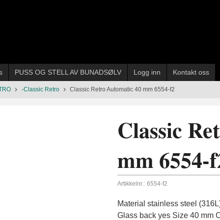
s
PUSS OG STELL AV BUNADSØLV
Logg inn
Kontakt oss
TRO
-Classic Retro
Classic Retro Automatic 40 mm 6554-f2
Classic Re
mm 6554-f
Artikkelnr.:
6554-f2
Material stainless steel (316
Glass back yes Size 40 mm C