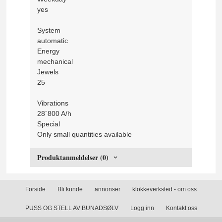
yes
System
automatic
Energy
mechanical
Jewels
25
Vibrations
28´800 A/h
Special
Only small quantities available
Produktanmeldelser (0)
Forside
Bli kunde
annonser
klokkeverksted - om oss
PUSS OG STELL AV BUNADSØLV
Logg inn
Kontakt oss