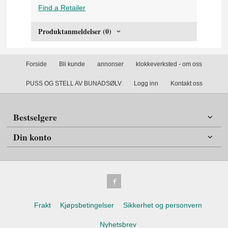
Find a Retailer
Produktanmeldelser (0)
Forside
Bli kunde
annonser
klokkeverksted - om oss
PUSS OG STELL AV BUNADSØLV
Logg inn
Kontakt oss
Bestselgere
Din konto
Frakt
Kjøpsbetingelser
Sikkerhet og personvern
Nyhetsbrev