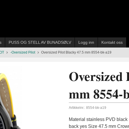
s
PUSS OG STELL AV BUNADSØLV
Logg inn
Kontakt oss
LOT
-Oversized Pilot
Oversized Pilot Blacky 47.5 mm 8554-bk-a19
Oversized P
mm 8554-b
Artikkelnr.:
8554-bk-a19
Material stainless PVD black
back yes Size 47.5 mm Crown