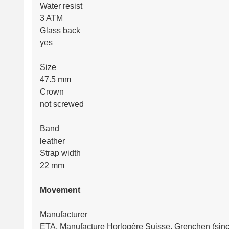
Water resist
3 ATM
Glass back
yes
Size
47.5 mm
Crown
not screwed
Band
leather
Strap width
22 mm
Movement
Manufacturer
ETA, Manufacture Horlogère Suisse, Grenchen (sin