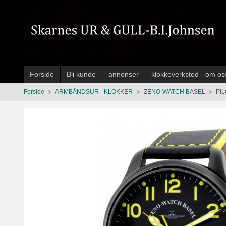
Gå
til
innholdet
Forside
Bli kunde
annonser
klokkeverksted - om os
Forside
ARMBÅNDSUR - KLOKKER
ZENO-WATCH BASEL
PI