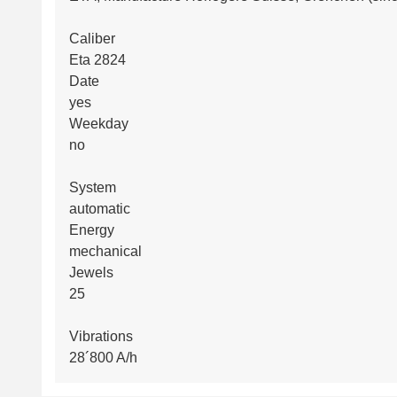
Caliber
Eta 2824
Date
yes
Weekday
no
System
automatic
Energy
mechanical
Jewels
25
Vibrations
28´800 A/h