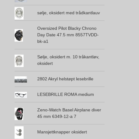
sølje, oksidert med trådkantlauv
Oversized Pilot Blacky Chrono
Day Date 47.5 mm 8557TVDD-
bk-a1
Sølje, oksidert m. 10 tråkantløv,
oksidert
2802 Akryl helstøpt lesebrille
LESEBRILLE ROMA medium
Zeno-Watch Basel Airplane diver
45 mm 6349-12-a 7
Mansjettknapper oksidert