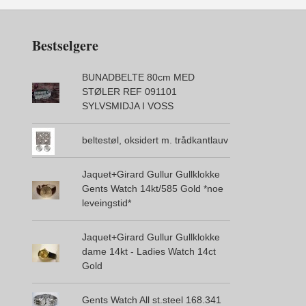
Bestselgere
BUNADBELTE 80cm MED
STØLER REF 091101
SYLVSMIDJA I VOSS
beltestøl, oksidert m. trådkantlauv
Jaquet+Girard Gullur Gullklokke
Gents Watch 14kt/585 Gold *noe
leveingstid*
Jaquet+Girard Gullur Gullklokke
dame 14kt - Ladies Watch 14ct
Gold
Gents Watch All st.steel 168.341