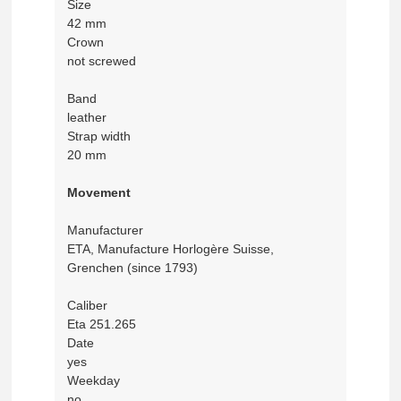
Size
42 mm
Crown
not screwed
Band
leather
Strap width
20 mm
Movement
Manufacturer
ETA, Manufacture Horlogère Suisse,
Grenchen (since 1793)
Caliber
Eta 251.265
Date
yes
Weekday
no