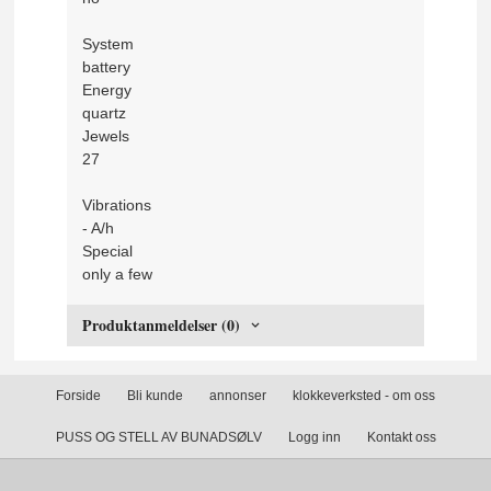
System
battery
Energy
quartz
Jewels
27
Vibrations
- A/h
Special
only a few
Produktanmeldelser (0)
Forside
Bli kunde
annonser
klokkeverksted - om oss
PUSS OG STELL AV BUNADSØLV
Logg inn
Kontakt oss