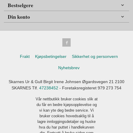
Bestselgere
Din konto
Frakt
Kjøpsbetingelser
Sikkerhet og personvern
Nyhetsbrev
Skarnes Ur & Gull Birgit Irene Johnsen Øgardsvegen 21 2100
SKARNES Tlf.
47238452
- Foretaksregisteret 979 273 754
Vår nettbutikk bruker cookies slik at
du får en bedre kjøpsopplevelse og
vi kan yte deg bedre service. Vi
bruker cookies hovedsaklig til å
lagre innloggingsdetaljer og huske
hva du har puttet i handlekurven
din. Fortsett å bruke siden som