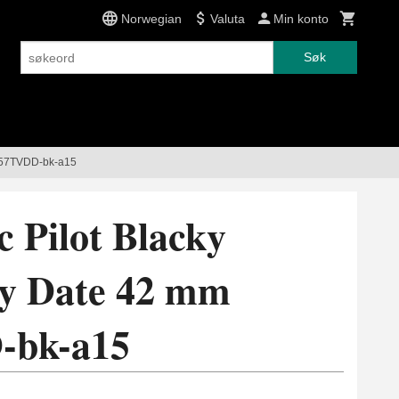
Norwegian
Valuta
Min konto
Søk
9557TVDD-bk-a15
c Pilot Blacky
y Date 42 mm
-bk-a15