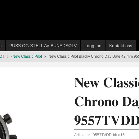
s
PUSS OG STELL AV BUNADSØLV
Logg inn
Kontakt oss
LOT
-New Classic Pilot
New Classic Pilot Blacky Chrono Day Date 42 mm 
New Classi
Chrono Da
9557TVDD
Artikkelnr.:
9557TVDD-bk-a15