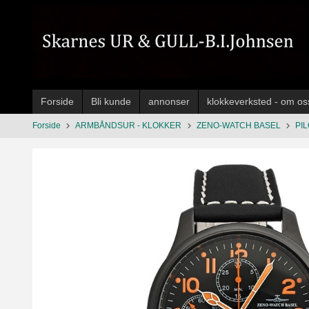
Gå
til
innholdet
Forside
Bli kunde
annonser
klokkeverksted - om os
Forside
ARMBÅNDSUR - KLOKKER
ZENO-WATCH BASEL
PI