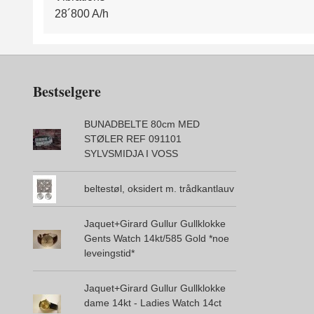
28´800 A/h
Bestselgere
BUNADBELTE 80cm MED
STØLER REF 091101
SYLVSMIDJA I VOSS
beltestøl, oksidert m. trådkantlauv
Jaquet+Girard Gullur Gullklokke
Gents Watch 14kt/585 Gold *noe
leveingstid*
Jaquet+Girard Gullur Gullklokke
dame 14kt - Ladies Watch 14ct