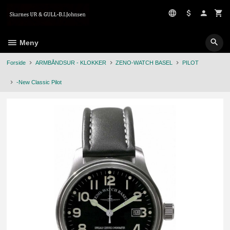
Gå
til
innholdet
Meny
Forside
ARMBÅNDSUR - KLOKKER
ZENO-WATCH BASEL
PILOT
-New Classic Pilot