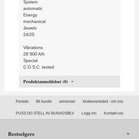
System
automatic
Energy
mechanical
Jewels
24/25
Vibrations
28´800 A/h
Special
C.O.S.C. tested
Produktanmeldelser (0)
Forside
Bli kunde
annonser
klokkeverksted - om oss
PUSS OG STELL AV BUNADSØLV
Logg inn
Kontakt oss
Bestselgere