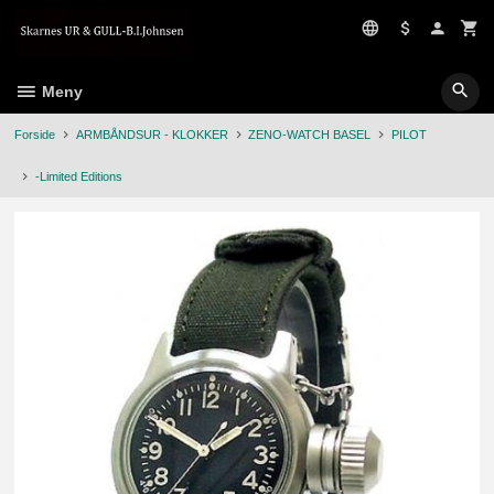
Gå
til
innholdet
Meny
Forside
ARMBÅNDSUR - KLOKKER
ZENO-WATCH BASEL
PILOT
-Limited Editions