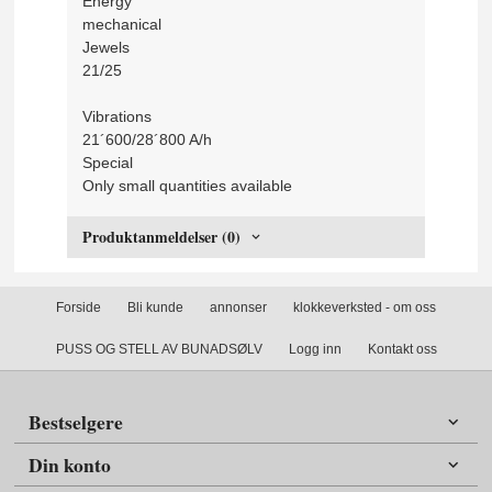
Energy
mechanical
Jewels
21/25
Vibrations
21´600/28´800 A/h
Special
Only small quantities available
Produktanmeldelser (0)
Forside
Bli kunde
annonser
klokkeverksted - om oss
PUSS OG STELL AV BUNADSØLV
Logg inn
Kontakt oss
Bestselgere
Din konto