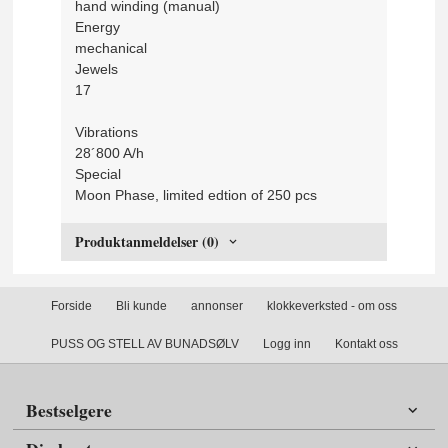
hand winding (manual)
Energy
mechanical
Jewels
17
Vibrations
28´800 A/h
Special
Moon Phase, limited edtion of 250 pcs
Produktanmeldelser (0)
Forside
Bli kunde
annonser
klokkeverksted - om oss
PUSS OG STELL AV BUNADSØLV
Logg inn
Kontakt oss
Bestselgere