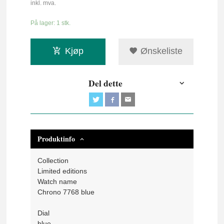
inkl. mva.
På lager: 1 stk.
Kjøp
Ønskeliste
Del dette
Produktinfo
Collection
Limited editions
Watch name
Chrono 7768 blue
Dial
blue