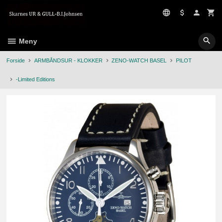
Gå
til
innholdet
Meny
Forside
ARMBÅNDSUR - KLOKKER
ZENO-WATCH BASEL
PILOT
-Limited Editions