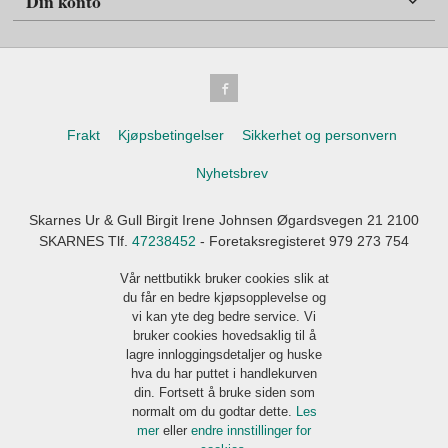
Din konto
Frakt
Kjøpsbetingelser
Sikkerhet og personvern
Nyhetsbrev
Skarnes Ur & Gull Birgit Irene Johnsen Øgardsvegen 21 2100
SKARNES Tlf.
47238452
- Foretaksregisteret 979 273 754
Vår nettbutikk bruker cookies slik at
du får en bedre kjøpsopplevelse og
vi kan yte deg bedre service. Vi
bruker cookies hovedsaklig til å
lagre innloggingsdetaljer og huske
hva du har puttet i handlekurven
din. Fortsett å bruke siden som
normalt om du godtar dette.
Les
mer
eller
endre innstillinger for