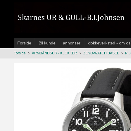
Gå
til
innholdet
Forside
Bli kunde
annonser
klokkeverksted - om os
Forside
ARMBÅNDSUR - KLOKKER
ZENO-WATCH BASEL
PI