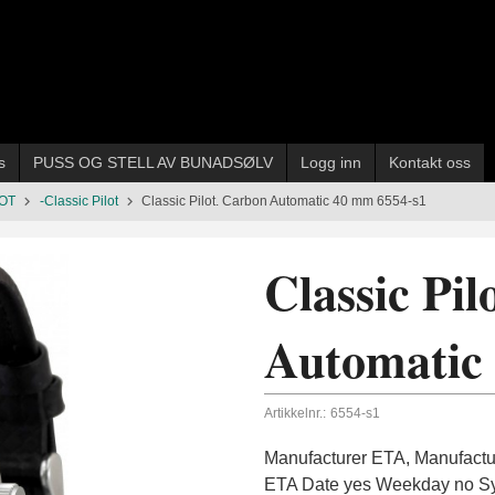
s
PUSS OG STELL AV BUNADSØLV
Logg inn
Kontakt oss
LOT
-Classic Pilot
Classic Pilot. Carbon Automatic 40 mm 6554-s1
Classic Pil
Automatic
Artikkelnr.:
6554-s1
Manufacturer ETA, Manufactu
ETA Date yes Weekday no Sy