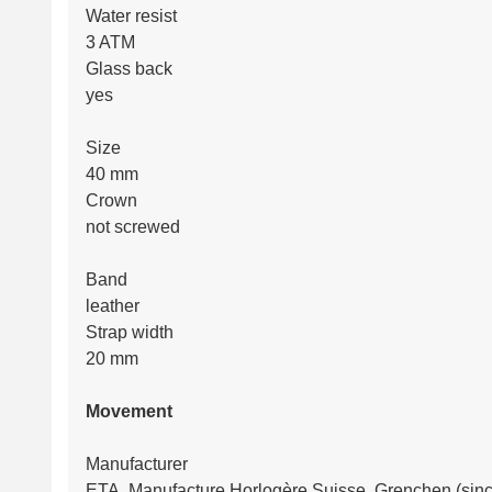
Water resist
3 ATM
Glass back
yes
Size
40 mm
Crown
not screwed
Band
leather
Strap width
20 mm
Movement
Manufacturer
ETA, Manufacture Horlogère Suisse, Grenchen (sin