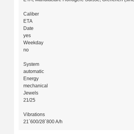
Caliber
ETA
Date
yes
Weekday
no
System
automatic
Energy
mechanical
Jewels
21/25
Vibrations
21´600/28´800 A/h