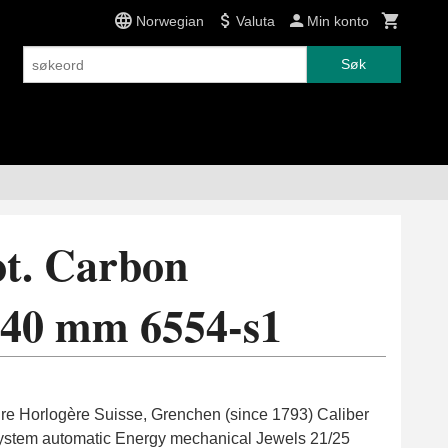
Norwegian
Valuta
Min konto
Søk
ot. Carbon
 40 mm 6554-s1
re Horlogère Suisse, Grenchen (since 1793) Caliber
stem automatic Energy mechanical Jewels 21/25